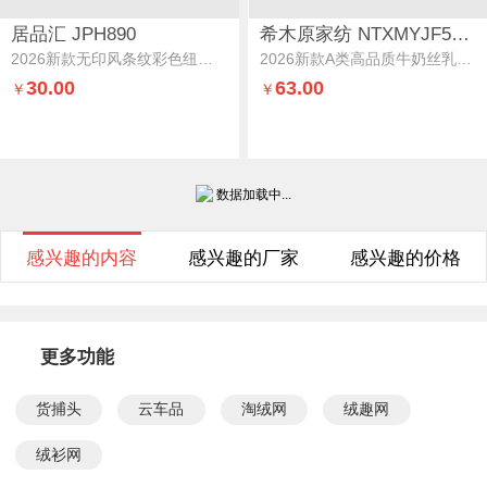
居品汇 JPH890
希木原家纺 NTXMYJF50860
2026新款无印风条纹彩色纽扣水洗色织提花四件套元气条纹--奶绿
2026新款A类高品质牛奶丝乳胶记忆海绵垫-萌萌虎（版权自有，侵权必究）萌萌虎-蓝5cm
30.00
63.00
￥
￥
数据加载中...
感兴趣的内容
感兴趣的厂家
感兴趣的价格
更多功能
货捕头
云车品
淘绒网
绒趣网
绒衫网