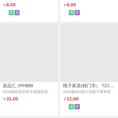
8.00
8.00
￥
￥
退
图
退
图
居品汇 JPH889
桃子家居(棉门市） TZJJED1190
2026新款色织华夫皱皱纱炫彩三角针四件套雾蓝花
2026新款A类小清新卡通单层双面绒牛奶绒多功能披肩毯休闲毯空调毯单床单毛毯绒毛毯-MT粉梦心星
31.00
11.00
￥
￥
退
图