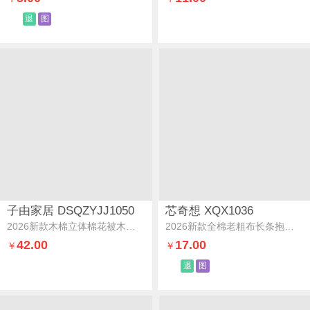
退
图
子由家居 DSQZYJJ1050
芯奇想 XQX1036
2026新款木棉立体棉花被木棉棉花-雅灰
2026新款全棉老粗布长条抱枕长枕床头腰靠伴睡枕格纹小狗
42.00
17.00
￥
￥
退
图