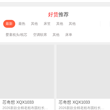
好货
推荐
最新
最热
其他
床笠
其他
其他
婴童枕头/枕芯
空调软席
其他
床单
芯奇想 XQX1033
芯奇想 XQX1033
2026新款全棉老粗布圆柱长抱枕bolster枕长枕伴睡枕波西米亚
2026新款全棉老粗布圆柱长抱枕bolster枕长枕伴睡枕组合图