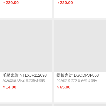
220.00
220.00
￥
￥
乐馨家纺 NTLXJF112093
蝶帕家纺 DSQDPJF863
2026新款A类加厚高密针织床笠床罩星球-樱粉
2026新款高克重色织提花玫瑰花边刺绣小清新碎花四件套玫瑰花边-茶语
14.00
65.00
￥
￥