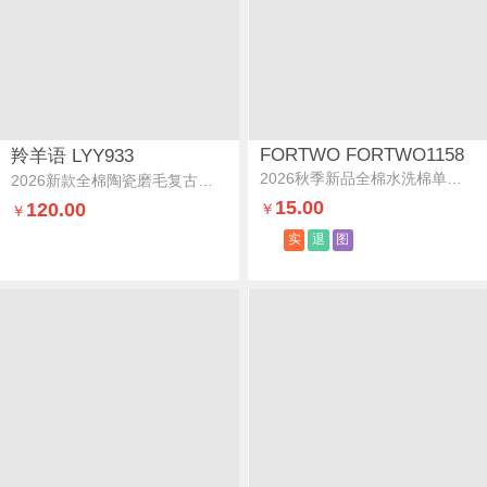
FORTWO FORTWO1158
羚羊语 LYY933
2026秋季新品全棉水洗棉单品系列-单枕套烘焙狗狗-粉右枕
2026新款全棉陶瓷磨毛复古碎花四件套暖野-蜜棠
15.00
120.00
￥
￥
实
退
图