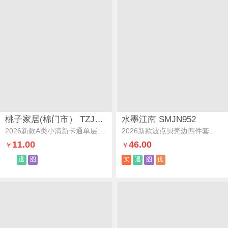
桃子家居(棉门市） TZJJED1190
水墨江南 SMJN952
2026新款A类小清新卡通单层双面绒牛奶绒多功能披肩毯休闲毯空调毯单床单毛毯绒毛毯-MT樱桃猫咪
2026新款波点贝壳边四件套学生宿舍三件套芋圆啵啵
11.00
46.00
￥
￥
退
图
实
退
图
优