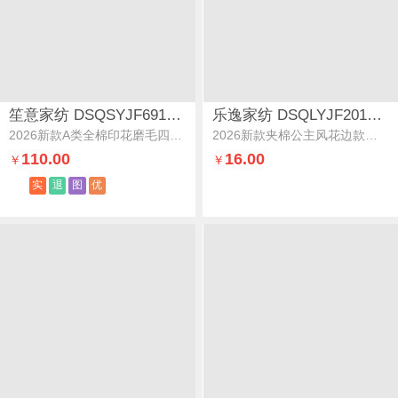
笙意家纺 DSQSYJF691058
乐逸家纺 DSQLYJF201082
2026新款A类全棉印花磨毛四件套-时尚系列素枝蔓语
2026新款夹棉公主风花边款四件套床裙被套三件套夹棉款-草莓凯蒂粉
110.00
16.00
￥
￥
实
退
图
优