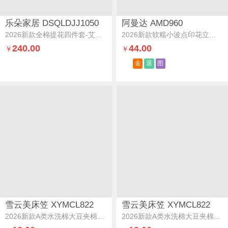
乐朵家居 DSQLDJJ1050
阿曼达 AMD960
2026新款全棉提花四件套-艾尔莎艾尔莎-玉色
2026新款软糯小波点印花立体小球球花边四件套--奶糖波点系列奶糖波点-蓝
240.00
44.00
￥
￥
金
退
图
雪云美床笠 XYMCL822
雪云美床笠 XYMCL822
2026新款A类水洗棉大豆夹棉床笠-方格系列方格-抹茶绿
2026新款A类水洗棉大豆夹棉床笠-方格系列方格-香槟驼