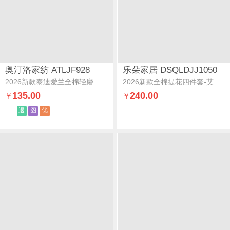
奥汀洛家纺 ATLJF928
乐朵家居 DSQLDJJ1050
2026新款泰迪爱兰全棉轻磨毛色织提花套件-爱兰迪爱兰迪-兰
2026新款全棉提花四件套-艾尔莎艾尔莎-茉绿
135.00
240.00
￥
￥
退
图
优