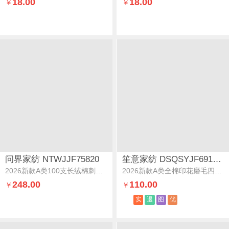
18.00
18.00
￥
￥
问界家纺 NTWJJF75820
笙意家纺 DSQSYJF691058
2026新款A类100支长绒棉刺绣提花四件套-挪威挪威-西柚粉
2026新款A类全棉印花磨毛四件套-时尚系列暮色薔薇
248.00
110.00
￥
￥
实
退
图
优