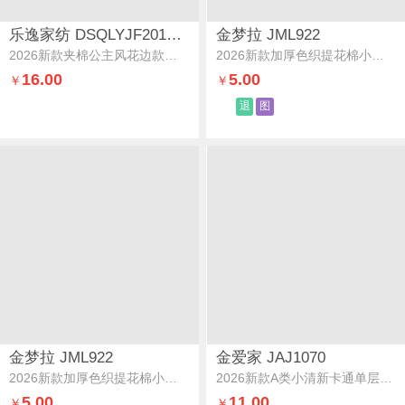
乐逸家纺 DSQLYJF201082
金梦拉 JML922
2026新款夹棉公主风花边款四件套床裙被套三件套夹棉款-半身倾慕
2026新款加厚色织提花棉小清新皱皱纱床笠单枕套系列小花团
16.00
5.00
￥
￥
退
图
金梦拉 JML922
金爱家 JAJ1070
2026新款加厚色织提花棉小清新皱皱纱床笠单枕套系列蔷薇花
2026新款A类小清新卡通单层双面绒牛奶绒多功能披肩毯休闲毯空调毯单床单毛毯绒毛毯-MT樱桃猫咪
5.00
11.00
￥
￥