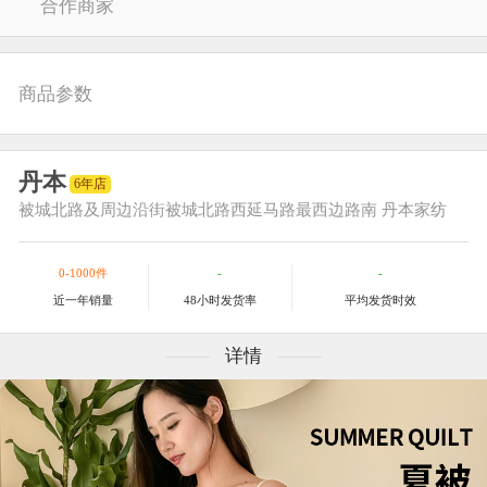
合作商家
商品参数
丹本
6年店
被城北路及周边
沿街被城北路西延马路最西边路南 丹本家纺
0-1000件
-
-
近一年销量
48小时发货率
平均发货时效
详情