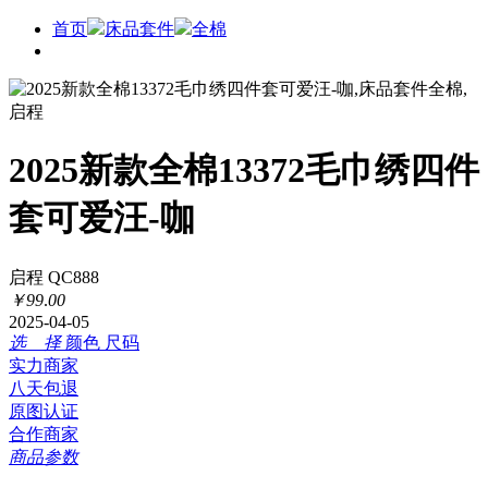
首页
床品套件
全棉
2025新款全棉13372毛巾绣四件
套可爱汪-咖
启程 QC888
￥
99
.
00
2025-04-05
选 择
颜色
尺码
实力商家
八天包退
原图认证
合作商家
商品参数