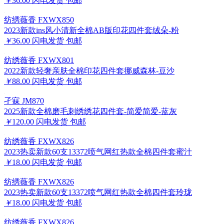
￥
36.00
闪电发货
包邮
纺绣薇香 FXWX850
2023新款ins风小清新全棉AB版印花四件套绒朵-粉
￥
36.00
闪电发货
包邮
纺绣薇香 FXWX801
2022新款轻奢亲肤全棉印花四件套挪威森林-豆沙
￥
88.00
闪电发货
包邮
孑寐 JM870
2025新款全棉磨毛刺绣绣花四件套-简爱简爱-蓝灰
￥
120.00
闪电发货
包邮
纺绣薇香 FXWX826
2023热卖新款60支13372喷气网红热款全棉四件套蜜汁
￥
18.00
闪电发货
包邮
纺绣薇香 FXWX826
2023热卖新款60支13372喷气网红热款全棉四件套玲珑
￥
18.00
闪电发货
包邮
纺绣薇香 FXWX826