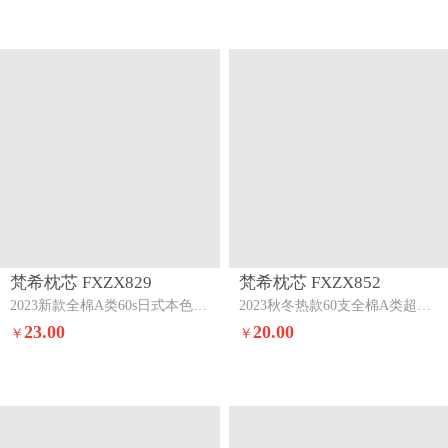
梵希枕芯 FXZX829
梵希枕芯 FXZX852
2023新款全棉A类60s日式本色原棉超柔枕高枕
2023秋冬热款60支全棉A类超柔羽丝超低枕白色48*74cm
23.00
20.00
￥
￥