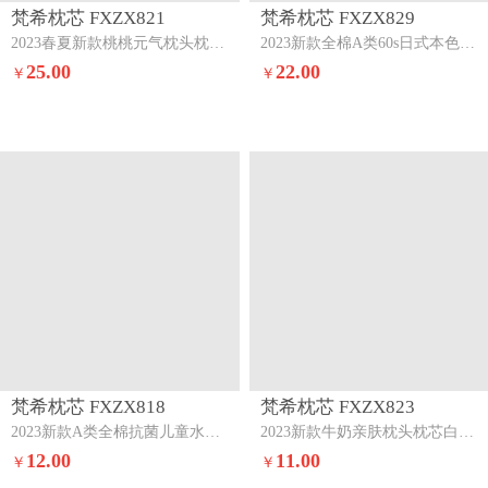
梵希枕芯 FXZX821
梵希枕芯 FXZX829
2023春夏新款桃桃元气枕头枕芯48x74cm/只
2023新款全棉A类60s日式本色原棉超柔枕低枕
25.00
22.00
￥
￥
梵希枕芯 FXZX818
梵希枕芯 FXZX823
2023新款A类全棉抗菌儿童水洗枕头枕芯森林派对30x50cm
2023新款牛奶亲肤枕头枕芯白色高枕
12.00
11.00
￥
￥