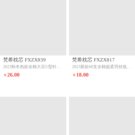
梵希枕芯 FXZX839
梵希枕芯 FXZX817
2023秋冬热款全棉大豆U型针织护颈枕枕头枕芯全棉大豆u型针织护颈枕（不含无纺布包装）
2023新款60支全棉超柔羽丝低枕头枕芯超柔羽丝儿童枕（黄边）
26.00
18.00
￥
￥