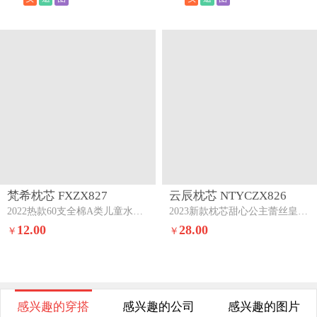
梵希枕芯 FXZX827
云辰枕芯 NTYCZX826
2022热款60支全棉A类儿童水洗枕30x50cm星际恐龙（不含包装）
2023新款枕芯甜心公主蕾丝皇冠羽丝绒枕枕头白色
12.00
28.00
￥
￥
感兴趣的穿搭
感兴趣的公司
感兴趣的图片