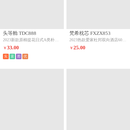
头等舱 TDC888
梵希枕芯 FXZX853
2023新款原棉提花日式A类朴染抗菌大豆枕芯朴染本白48*74cm（高约8CM受压后4CM)
2023热款爱家杜邦双向酒店60支A类全棉纤维护颈枕立体中枕
33.00
25.00
￥
￥
实
退
图
优