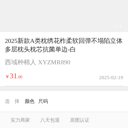
1 / 1
2025新款A类枕绣花柞柔软回弹不塌陷立体
多层枕头枕芯抗菌单边-白
西域种棉人 XYZMR890
31
￥
.
00
2025-02-19
选 择
颜色
尺码
实力商家
八天包退
原图认证