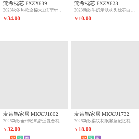
梵希枕芯 FXZX839
梵希枕芯 FXZX823
2023秋冬热款全棉大豆U型针织护颈枕枕头枕芯全棉大豆u型针织pe软管枕（不含无纺布包装）
2023新款牛奶亲肤枕头枕芯白色中枕
34.00
10.00
￥
￥
麦肯锡家居 MKXJJ1802
麦肯锡家居 MKXJJ1732
2026新款全棉轻氧舒适复合枕头枕芯一只高枕
2026新款柔纹花眠婴童记忆枕头枕芯绿色
32.00
18.00
￥
￥
实
退
图
实
退
图