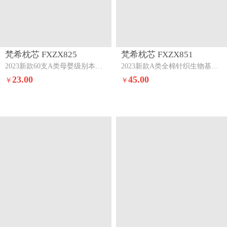
梵希枕芯 FXZX825
梵希枕芯 FXZX851
2023新款60支A类母婴级别本色酒店枕头无荧光全棉枕头枕芯护颈安睡枕A类全棉至简本色枕（低枕）低枕
2023新款A类全棉针织生物基儿童云朵枕恐龙时代30*50cm（含包装一对枕套
23.00
45.00
￥
￥