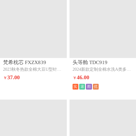
梵希枕芯 FXZX839
头等舱 TDC919
2023秋冬热款全棉大豆U型针织护颈枕枕头枕芯全棉大豆u型针织pe软管枕（含无纺布包装）
2024新款定制全棉水洗A类多功能护颈大豆抗菌枕头枕芯48*74cm/只舒睡五区护颈-灰（总重约1300克）
37.00
46.00
￥
￥
实
退
图
优