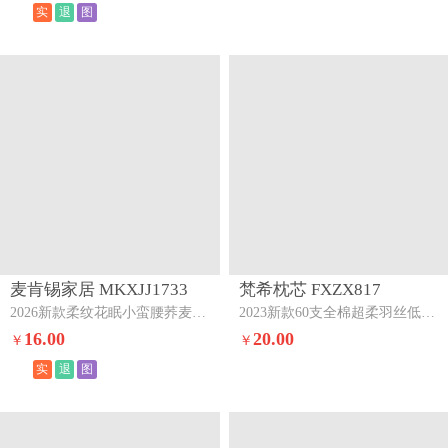
实
退
图
麦肯锡家居 MKXJJ1733
梵希枕芯 FXZX817
2026新款柔纹花眠小蛮腰荞麦护颈枕头枕芯绿拼灰
2023新款60支全棉超柔羽丝低枕头枕芯超柔羽丝超低枕（蓝边）
16.00
20.00
￥
￥
实
退
图