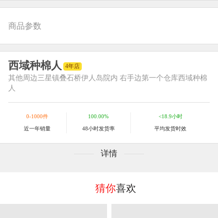
商品参数
西域种棉人
4年店
其他
周边三星镇叠石桥伊人岛院内 右手边第一个仓库西域种棉
人
0-1000件
100.00%
<18.9小时
近一年销量
48小时发货率
平均发货时效
详情
猜你
喜欢