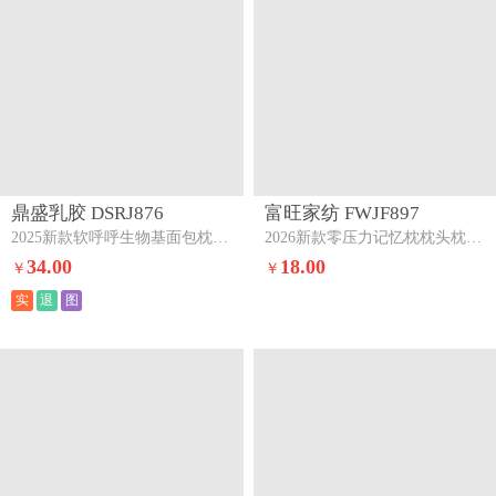
鼎盛乳胶 DSRJ876
富旺家纺 FWJF897
2025新款软呼呼生物基面包枕枕头枕芯蓝
2026新款零压力记忆枕枕头枕芯记忆枕-灰色
34.00
18.00
￥
￥
实
退
图