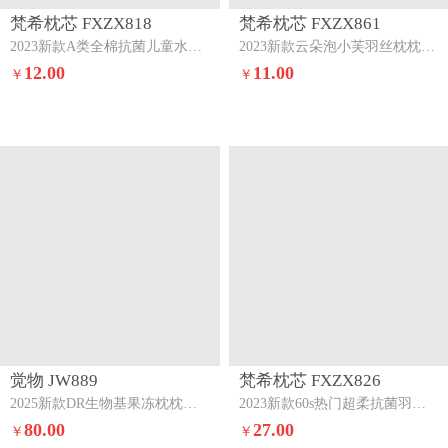
梵希枕芯 FXZX818
梵希枕芯 FXZX861
2023新款A类全棉抗菌儿童水洗枕头枕芯恐龙时代30x50cm
2023新款云朵泡小芙羽丝枕枕头枕芯奶白
12.00
11.00
￥
￥
觉物 JW889
梵希枕芯 FXZX826
2025新款DR生物基果冻枕枕头枕芯DR系列生物基果冻枕
2023新款60s热门超柔抗菌羽丝立体枕芯中枕
80.00
27.00
￥
￥