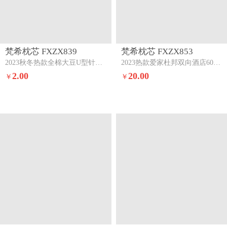
梵希枕芯 FXZX839
梵希枕芯 FXZX853
2023秋冬热款全棉大豆U型针织护颈枕枕头枕芯全棉大豆u型针织护颈枕（含无纺布包装）
2023热款爱家杜邦双向酒店60支A类全棉纤维护颈枕低硬枕
2.00
20.00
￥
￥