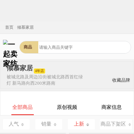
首页
倾慕家居
商品
倾慕家居
4年店
被城北路及周边
沿街被城北路西首红绿
收藏品牌
灯 新马路向西200米路南
全部商品
原创视频
商家信息
人气
销量
上新
商品下架区