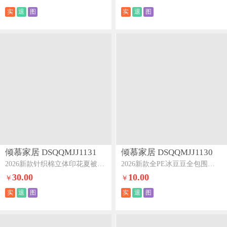
实
退
图
实
退
图
倾慕家居 DSQQMJJ1131
倾慕家居 DSQQMJJ1130
2026新款针织棉立体印花夏被XB大眼兔
2026新款全PE冰豆豆全包围床笠款凉席箭纹绿
30.00
10.00
￥
￥
实
退
图
实
退
图