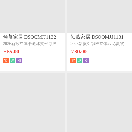
倾慕家居 DSQQMJJ1132
倾慕家居 DSQQMJJ1131
2026新款立体卡通冰柔丝凉席立体小恐龙
2026新款针织棉立体印花夏被XB立体大头熊
55.00
30.00
￥
￥
实
退
图
实
退
图