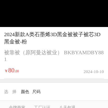
y
V
i
2024新款A类石墨烯3D黑金被被子被芯3D
d
黑金被-粉
e
被靠被（原阿曼达被业） BKBYAMDBY88
1
o
80
￥
.
00
2024-10-10
选 择
颜色
尺码
金牌商家
工厂认证
八天包退