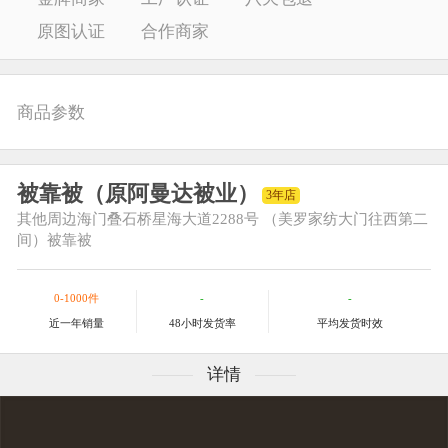
原图认证
合作商家
商品参数
被靠被（原阿曼达被业）
3年店
其他
周边海门叠石桥星海大道2288号 （美罗家纺大门往西第二
间）被靠被
0-1000件
-
-
近一年销量
48小时发货率
平均发货时效
详情