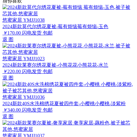
猜你
喜欢
悠蜜家居 YMJJ1038
2024新款莫代尔绣花夏被-莓有烦恼莓有烦恼-玉色
￥
170.00
闪电发货
包邮
退
图
悠蜜家居 YMJJ1023
2024新款莱赛尔绣花夏被-小熊花花小熊花花-水兰
￥
220.00
闪电发货
包邮
退
图
悠蜜家居 YMJJ1036
2024新款40S水洗棉绣花夏被四件套-小樱桃小樱桃-淡紫粉
￥
340.00
闪电发货
包邮
退
图
悠蜜家居 YMJJ1037