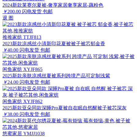
2024新款莱赛尔夏被-奢享家居奢享家居-藕粉色
￥
200.00
闪电发货
包邮
退
图
推推家纺 TTJF813
2023新款凉感丝小清新印花夏被被子被芯郁金香
￥
40.00
闪电发货
包邮
闲鱼家纺 XYJF865
2025新款亲肤凉感丝夏被系列跨境产品可定制浅紫
￥
24.00
闪电发货
包邮
闲鱼家纺 XYJF862
2025新款亚朵同款深睡Pro夏被自在眠自然醒被子被芯深灰
￥
38.00
闪电发货
包邮
悠蜜家居 YMJJ1038