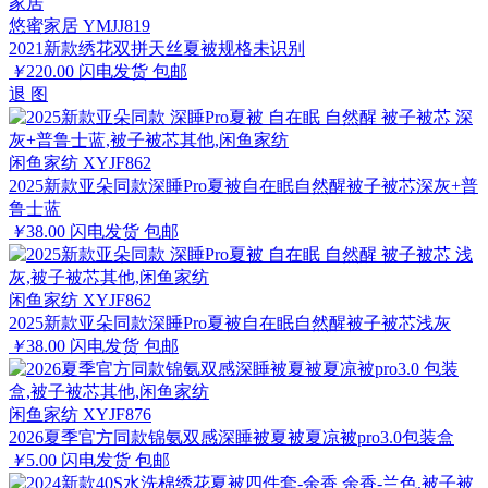
悠蜜家居 YMJJ819
2021新款绣花双拼天丝夏被规格未识别
￥
220.00
闪电发货
包邮
退
图
闲鱼家纺 XYJF862
2025新款亚朵同款深睡Pro夏被自在眠自然醒被子被芯深灰+普
鲁士蓝
￥
38.00
闪电发货
包邮
闲鱼家纺 XYJF862
2025新款亚朵同款深睡Pro夏被自在眠自然醒被子被芯浅灰
￥
38.00
闪电发货
包邮
闲鱼家纺 XYJF876
2026夏季官方同款锦氨双感深睡被夏被夏凉被pro3.0包装盒
￥
5.00
闪电发货
包邮