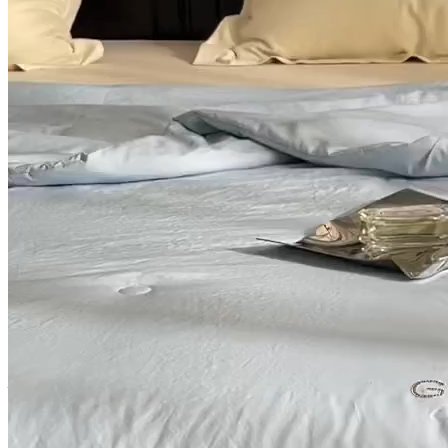
2024新款锦丝锻夏被-赫拉赫
拉-浅蓝
被靠被（原阿曼达被业） BKBYAMDBY872