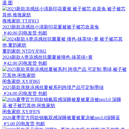
退
图
推推家纺 TTJF813
2023新款凉感丝小清新印花夏被被子被芯欢喜兔
￥
40.00
闪电发货
包邮
董韵家纺 NTDYJF802
2024新款A类凉感丝抗菌夏被撞色-抹茶绿+黄
￥
42.00
闪电发货
包邮
闲鱼家纺 XYJF865
2025新款亲肤凉感丝夏被系列跨境产品可定制墨绿
￥
24.00
闪电发货
包邮
闲鱼家纺 XYJF876
2026夏季官方同款锦氨双感深睡被夏被夏凉被pro3.0深睡蓝
￥
5.00
闪电发货
包邮