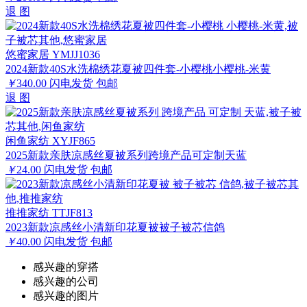
退
图
悠蜜家居 YMJJ1036
2024新款40S水洗棉绣花夏被四件套-小樱桃小樱桃-米黄
￥
340.00
闪电发货
包邮
退
图
闲鱼家纺 XYJF865
2025新款亲肤凉感丝夏被系列跨境产品可定制天蓝
￥
24.00
闪电发货
包邮
推推家纺 TTJF813
2023新款凉感丝小清新印花夏被被子被芯信鸽
￥
40.00
闪电发货
包邮
感兴趣的穿搭
感兴趣的公司
感兴趣的图片