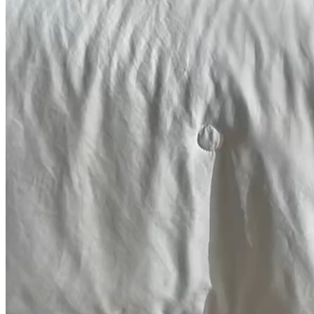
￥
75
.
00
2024-05-02
选 择
颜色
尺码
金牌商家
工厂认证
八天包退
原图认证
合作商家
商品参数
被靠被（原阿曼达被业）
3年店
其他
周边海门叠石桥星海大道2288号 （美罗家纺大门往西第
二间）被靠被
0-1000件
近一年销量
-