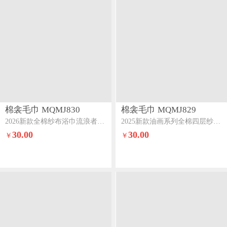
棉衾毛巾 MQMJ830
棉衾毛巾 MQMJ829
2026新款全棉纱布浴巾流浪者系列流苏款万花超日
2025新款油画系列全棉四层纱布浴巾岚山乡舍
30.00
30.00
￥
￥