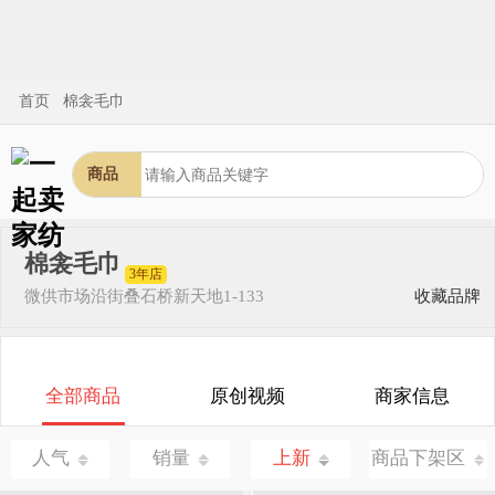
首页
棉衾毛巾
商品
棉衾毛巾
3年店
微供市场
沿街叠石桥新天地1-133
收藏品牌
全部商品
原创视频
商家信息
人气
销量
上新
商品下架区