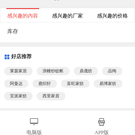
感兴趣的内容
感兴趣的厂家
感兴趣的价格
库存
好店推荐
莱茵家居
浪幔纱蚊帐
鼎晟纺
品绚
阿曼达
鹿织轩
富旺家纺
易博家纺
宜派家纺
西里家居
电脑版
APP版