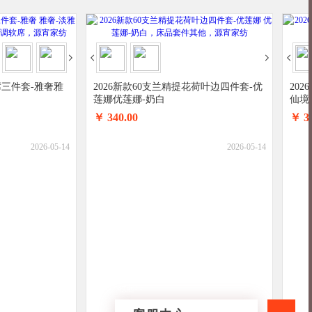




2026新款60支兰精提花荷叶边四件套-优
2026新款60支兰精
莲娜优莲娜-奶白
仙境-粉紫
￥ 340.00
￥ 320.00
2026-05-14
收起>>