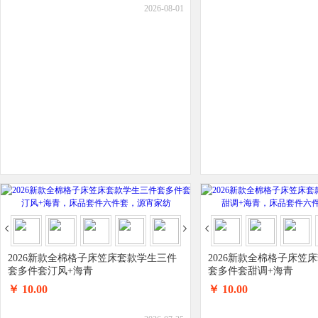
2026-08-01



2026新款全棉格子床笠床套款学生三件
2026新款全棉格子床笠
套多件套汀风+海青
套多件套甜调+海青
￥ 10.00
￥ 10.00