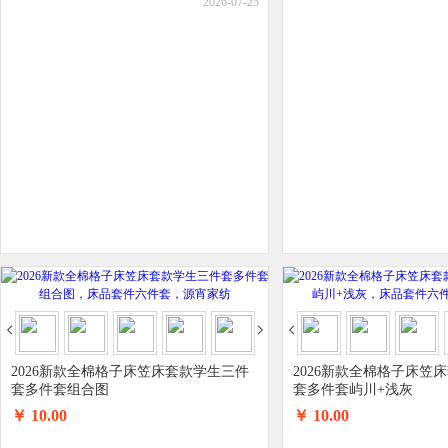
2026-07-25



2026新款全棉格子床笠床套款学生三件
2026新款全棉格子床笠
套多件套组合图
套多件套屿川+浅灰
￥ 10.00
￥ 10.00