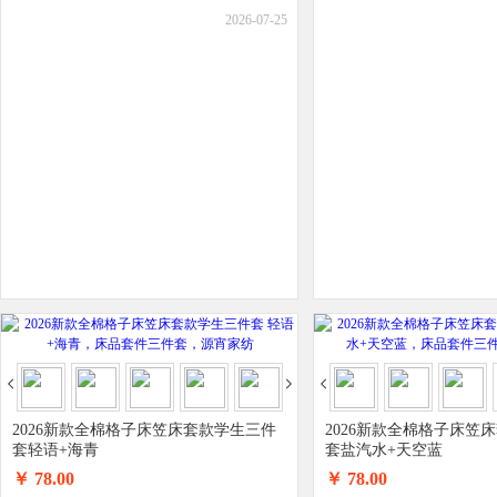
2026-07-25



2026新款全棉格子床笠床套款学生三件
2026新款全棉格子床笠
套轻语+海青
套盐汽水+天空蓝
￥ 78.00
￥ 78.00