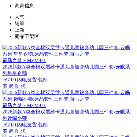
商家信息
人气
销量
上新
商品下架区
荷马之梦 HMZM971
2026新款A类全棉双层纱卡通儿童被套幼儿园三件套-云眠系
列星星企鹅
￥
7.00
闪电发货
包邮
实
退
图
优
荷马之梦 HMZM971
2026新款A类全棉双层纱卡通儿童被套幼儿园三件套-云眠系
列馋嘴小狮
￥
7.00
闪电发货
包邮
实
退
图
优