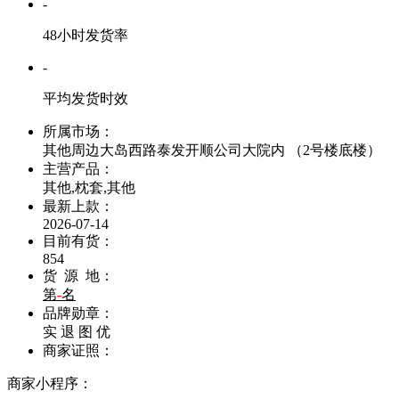
-
48小时发货率
-
平均发货时效
所属市场：
其他周边大岛西路泰发开顺公司大院内 （2号楼底楼）
主营产品：
其他,枕套,其他
最新上款：
2026-07-14
目前有货：
854
货 源 地：
第
-
名
品牌勋章：
实
退
图
优
商家证照：
商家小程序：