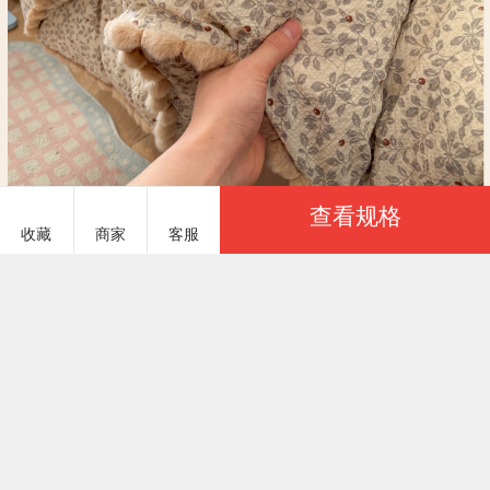
查看规格
收藏
商家
客服
服务说明
商品参数
泡芙家居 PFJJ866
￥68.00
基本参数
已选：
商品货号
PFJJ866
商品重量
2200 克（g）
颜色
上架时间
2026/07/08
花蔓
季节分类