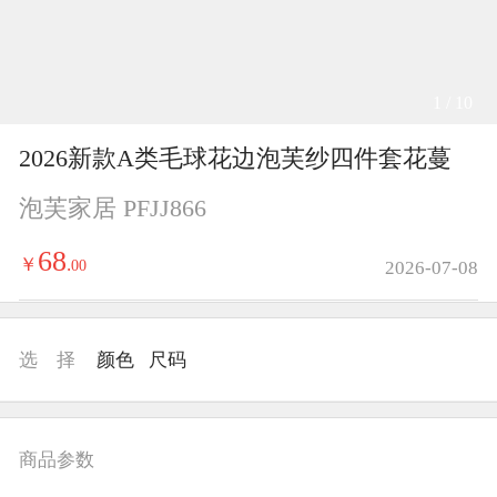
1 / 10
2026新款A类毛球花边泡芙纱四件套花蔓
泡芙家居 PFJJ866
68
￥
.
00
2026-07-08
选 择
颜色
尺码
商品参数