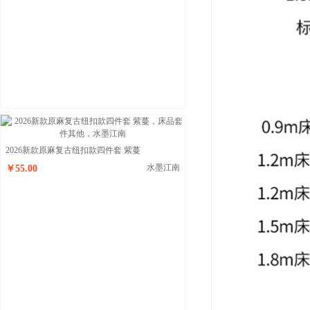
2026新款原麻复古纽扣款四件套 紫蔓
水墨江南
￥55.00