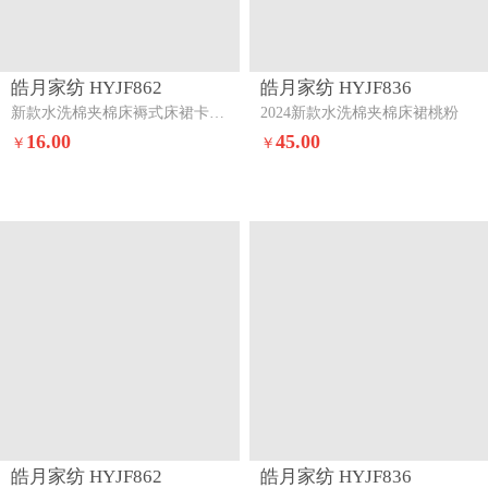
皓月家纺 HYJF835
皓月家纺 HYJF832
2024新款加厚水洗棉床裙系列卡其灰
2024新款刺绣A类水洗棉加厚床褥式夹棉床裙-星星月亮星星月亮-米白
35.00
18.00
￥
￥
嗨购家纺 DSQHGJF831
皓月家纺 HYJF816
2019新款竹节棉蝶恋花单床裙蝶恋花--灰
2024新款夹棉床裙桃红
80.00
16.00
￥
￥