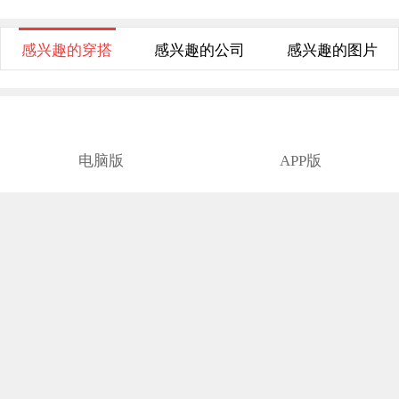
皓月家纺 HYJF815
皓月家纺 HYJF850
2024新款纯色夹棉床裙系列牛仔蓝
新款夹棉水洗夹棉床裙保护罩魔幻紫
16.00
35.00
￥
￥