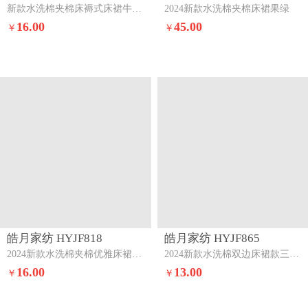
皓月家纺 HYJF832
皓月家纺 HYJF815
2024新款刺绣A类水洗棉加厚床褥式夹棉床裙-星星月亮星星月亮-果绿
2024新款纯色夹棉床裙系列卡其灰
18.00
16.00
￥
￥