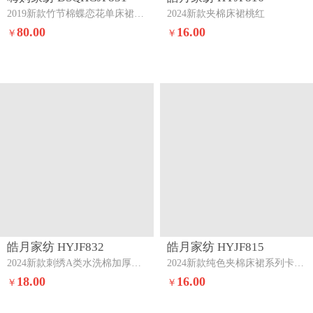
45.00
80.00
￥
￥
皓月家纺 HYJF865
皓月家纺 HYJF815
2024新款水洗棉双边床裙款三件套酷酷熊
2024新款纯色夹棉床裙系列淡天蓝
13.00
16.00
￥
￥