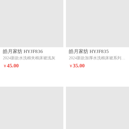
皓月家纺 HYJF862
皓月家纺 HYJF815
新款水洗棉夹棉床褥式床裙淡天蓝
2024新款纯色夹棉床裙系列魔幻紫
16.00
16.00
￥
￥