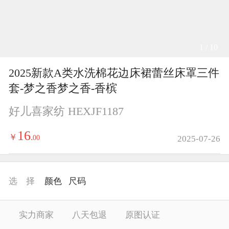
1 / 10
2025新款A类水洗棉花边床裙蕾丝床罩三件
套-梦之香梦之香-香槟
好儿喜家纺 HEXJF1187
16
￥
.
00
2025-07-26
选 择
颜色
尺码
实力商家
八天包退
原图认证