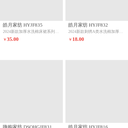
皓月家纺 HYJF818
皓月家纺 HYJF850
2024新款水洗棉夹棉优雅床裙系列卡其灰
新款夹棉水洗夹棉床裙保护罩森林绿
16.00
35.00
￥
￥
皓月家纺 HYJF836
嗨购家纺 DSQHGJF831
2024新款水洗棉夹棉床裙米白
2019新款竹节棉蝶恋花单床裙蝶恋花--紫