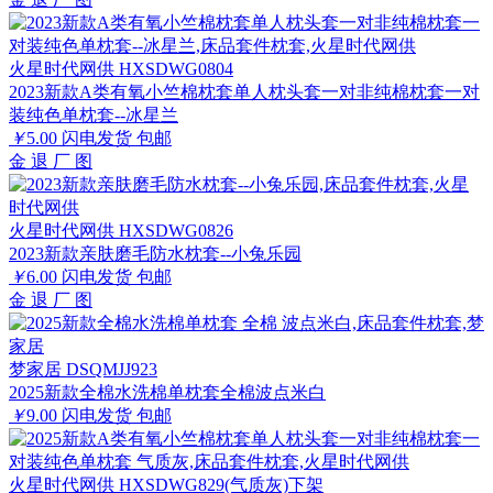
火星时代网供 HXSDWG0804
2023新款A类有氧小竺棉枕套单人枕头套一对非纯棉枕套一对
装纯色单枕套--冰星兰
￥
5.00
闪电发货
包邮
金
退
厂
图
火星时代网供 HXSDWG0826
2023新款亲肤磨毛防水枕套--小兔乐园
￥
6.00
闪电发货
包邮
金
退
厂
图
梦家居 DSQMJJ923
2025新款全棉水洗棉单枕套全棉波点米白
￥
9.00
闪电发货
包邮
火星时代网供 HXSDWG829(气质灰)下架