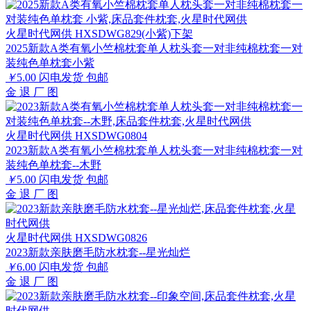
火星时代网供 HXSDWG829(小紫)下架
2025新款A类有氧小竺棉枕套单人枕头套一对非纯棉枕套一对
装纯色单枕套小紫
￥
5.00
闪电发货
包邮
金
退
厂
图
火星时代网供 HXSDWG0804
2023新款A类有氧小竺棉枕套单人枕头套一对非纯棉枕套一对
装纯色单枕套--木野
￥
5.00
闪电发货
包邮
金
退
厂
图
火星时代网供 HXSDWG0826
2023新款亲肤磨毛防水枕套--星光灿烂
￥
6.00
闪电发货
包邮
金
退
厂
图