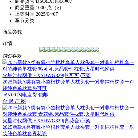
商品货号
DSQLXJF868#07
商品重量
1000 克（g）
上架时间
2025/04/07
季节分类
商品参数
详情
猜你
喜欢
火星时代网供 HXSDWG829(热可可)下架
2025新款A类有氧小竺棉枕套单人枕头套一对非纯棉枕套一对
装纯色单枕套热可可
￥
5.00
闪电发货
包邮
金
退
厂
图
火星时代网供 HXSDWG829(青花瓷)下架
2025新款A类有氧小竺棉枕套单人枕头套一对非纯棉枕套一对
装纯色单枕套青花瓷