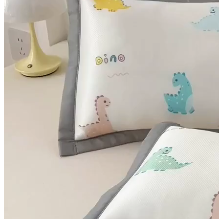
2025新款碳光冰丝儿童凉席枕
套炫彩恐龙
乐秀家纺 DSQLXJF868