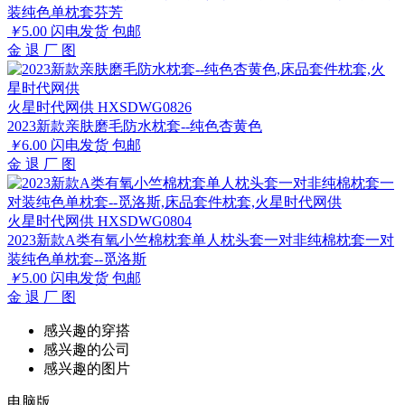
装纯色单枕套芬芳
￥
5.00
闪电发货
包邮
金
退
厂
图
火星时代网供 HXSDWG0826
2023新款亲肤磨毛防水枕套--纯色杏黄色
￥
6.00
闪电发货
包邮
金
退
厂
图
火星时代网供 HXSDWG0804
2023新款A类有氧小竺棉枕套单人枕头套一对非纯棉枕套一对
装纯色单枕套--觅洛斯
￥
5.00
闪电发货
包邮
金
退
厂
图
感兴趣的穿搭
感兴趣的公司
感兴趣的图片
电脑版