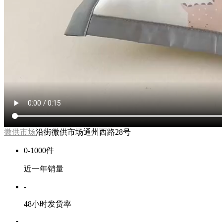
￥
7
.
00
2025-04-07
选 择
颜色
尺码
实力商家
八天包退
原图认证
商品参数
乐秀家纺
9年店
微供市场
沿街微供市场通州西路28号
0-1000件
近一年销量
-
48小时发货率
-