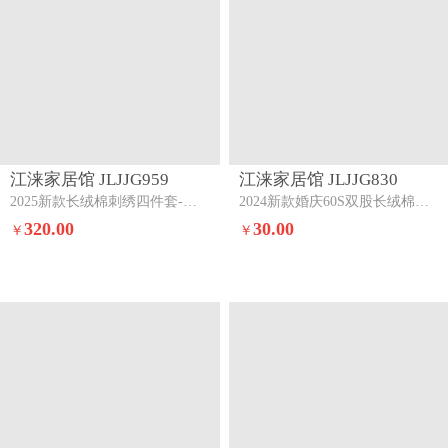
江涞家居馆 JLJJG959
江涞家居馆 JLJJG830
2025新款长绒棉刺绣四件套-繁花纳喜繁花纳喜-高级红
2024新款婚庆60S双股长绒棉绣花七件套臻爱
320.00
30.00
￥
￥