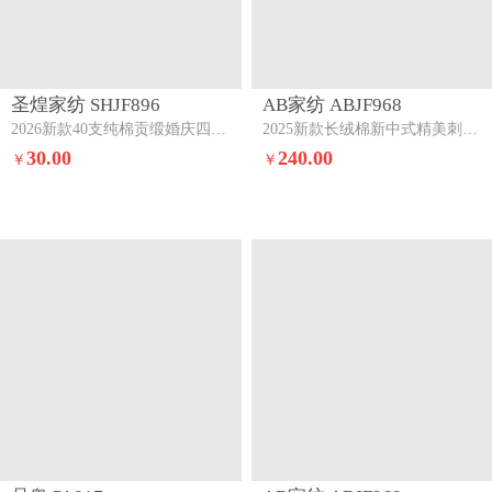
圣煌家纺 SHJF896
AB家纺 ABJF968
2026新款40支纯棉贡缎婚庆四件套满心欢喜
2025新款长绒棉新中式精美刺绣婚庆四件套九五至尊
30.00
240.00
￥
￥