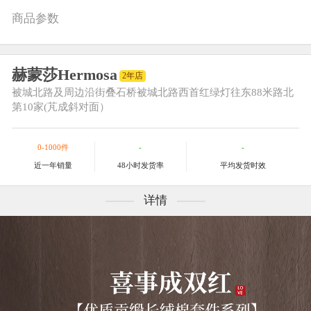
商品参数
赫蒙莎Hermosa
2年店
被城北路及周边
沿街叠石桥被城北路西首红绿灯往东88米路北
第10家(芃成斜对面）
0-1000件
-
-
近一年销量
48小时发货率
平均发货时效
详情