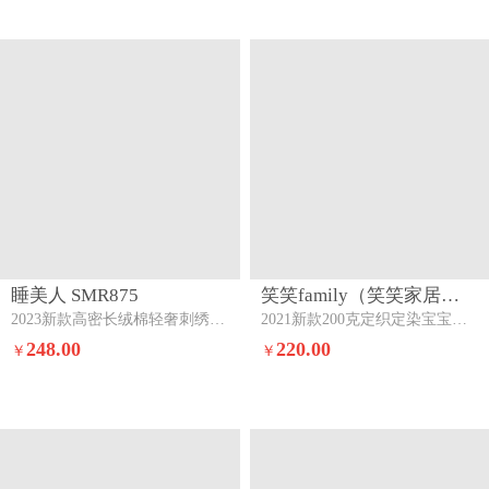
睡美人 SMR875
笑笑family（笑笑家居） XXFAMILYXXJJ806
2023新款高密长绒棉轻奢刺绣婚庆四件套龙飞凤舞-新妍玉
2021新款200克定织定染宝宝绒婚庆刺绣四件套金鳞跃中国红
248.00
220.00
￥
￥