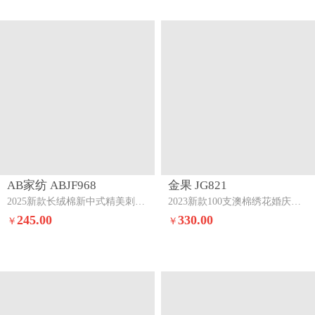
AB家纺 ABJF968
金果 JG821
2025新款长绒棉新中式精美刺绣婚庆四件套盛世长歌
2023新款100支澳棉绣花婚庆四件套-我和你我和你
245.00
330.00
￥
￥