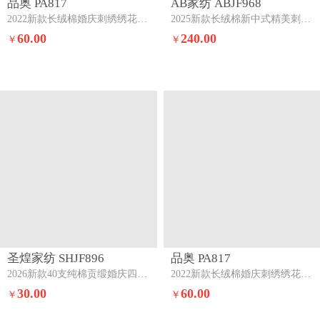
品奥 PA817
AB家纺 ABJF968
2022新款长绒棉婚庆刺绣绣花四件套江山龙凤
2025新款长绒棉新中式精美刺绣婚庆四件套龙腾凤跃
60.00
240.00
￥
￥
圣煌家纺 SHJF896
品奥 PA817
2026新款40支纯棉贡缎婚庆四件套心喜相映
2022新款长绒棉婚庆刺绣绣花四件套百子贺喜
30.00
60.00
￥
￥