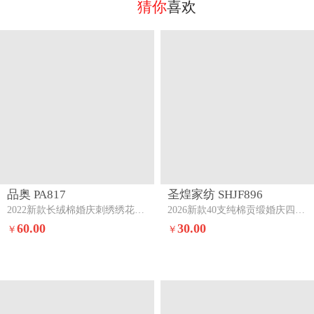
猜你
喜欢
品奥 PA817
圣煌家纺 SHJF896
2022新款长绒棉婚庆刺绣绣花四件套梦幻婚礼
2026新款40支纯棉贡缎婚庆四件套甜蜜爱情
60.00
30.00
￥
￥