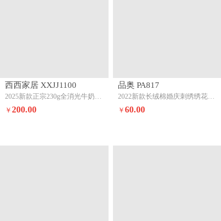
西西家居 XXJJ1100
品奥 PA817
2025新款正宗230g全消光牛奶绒婚庆四件套-吾家有囍婚庆绒包装图
2022新款长绒棉婚庆刺绣绣花四件套百子新婚
200.00
60.00
￥
￥