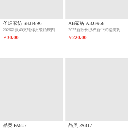
圣煌家纺 SHJF896
AB家纺 ABJF968
2026新款40支纯棉贡缎婚庆四件套喜多多
2025新款长绒棉新中式精美刺绣婚庆四件套禧绣盈门
30.00
220.00
￥
￥
品奥 PA817
品奥 PA817