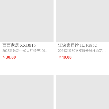
西西家居 XXJJ915
江涞家居馆 JLJJG852
2023新款新中式大红婚庆100支澳棉四件套-喜结连理-紫红喜结连理-紫红
2024新款80支双股长绒棉绣花婚庆四件套七件套福禄
30.00
40.00
￥
￥