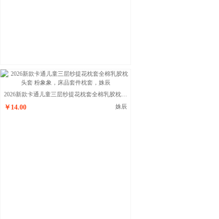
2026新款卡通儿童三层纱提花枕套全棉乳胶枕头套 粉象象
姝辰
￥14.00