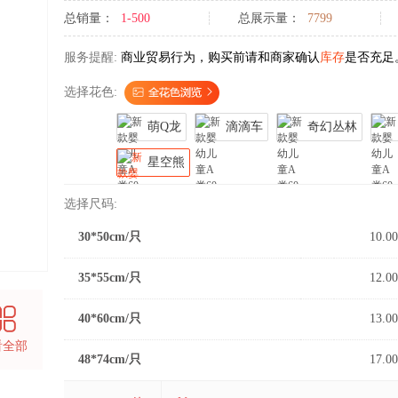
总销量：
1-500
总展示量：
7799
服务提醒:
商业贸易行为，购买前请和商家确认
库存
是否充足
选择花色:
萌Q龙
滴滴车
奇幻丛林
星空熊
选择尺码:
30*50cm/只
10.00
35*55cm/只
12.00
40*60cm/只
13.00
看全部
48*74cm/只
17.00