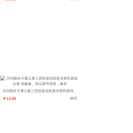
2026新款卡通儿童三层纱提花枕套全棉乳胶枕头套 绿象象
姝辰
￥14.00