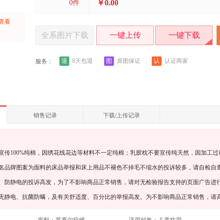
￥0.00
0
件
上查看
：
全系图片下载
一键上传
一键下载
退
图
认
8天包退
原图保证
认证商家
服务：
销售记录
下载/上传记录
宣传100%纯棉，因绣花线花边等材料不一定纯棉；乳胶枕不要宣传纯天然，因加工过
知名品牌图案为面料的床品举报和床上用品不褪色不掉毛不缩水的投诉较多，请自检自
螨、防静电的投诉高发，为了不影响商品正常销售，请对无检验报告支持的页面广告进
、无静电、抗菌防螨，及有关舒适度、百分比的举报高发。为不影响商品正常销售，请