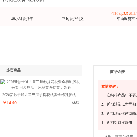
--
--
仅限vip3及以
48小时发货率
平均发货时效
平均退货率
热卖商品
商品详情
友情提醒：
2026新款卡通儿童三层纱提花枕套全棉乳胶枕头套 可爱熊蓝
1、在纯棉产品中不要
姝辰
￥14.00
2、近期涉及以世界
3、近期涉及抗菌防
4、近期针对抗静电