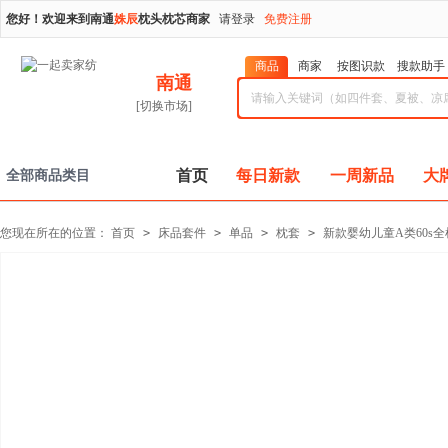
您好！欢迎来到南通
姝辰
枕头枕芯商家
请登录
免费注册
商品
商家
按图识款
搜款助手
南通
[切换市场]
首页
每日新款
一周新品
大
全部商品类目
您现在所在的位置：
首页
>
床品套件
>
单品
>
枕套
>
新款婴幼儿童A类60s