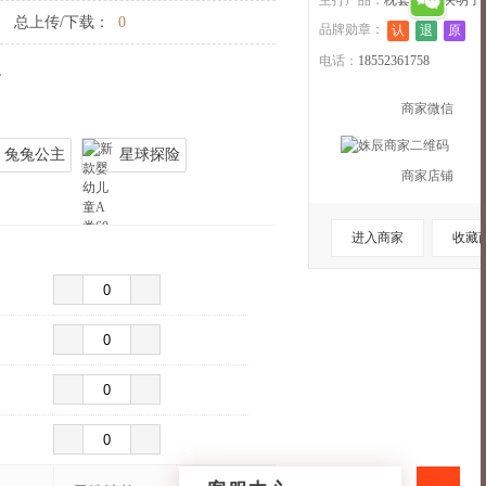
主打产品：
枕套,其他,决明子
总上传/下载：
0
品牌勋章：
认
退
原
电话：
18552361758
。
商家微信
兔兔公主
星球探险
商家店铺
进入商家
收藏
收起>>