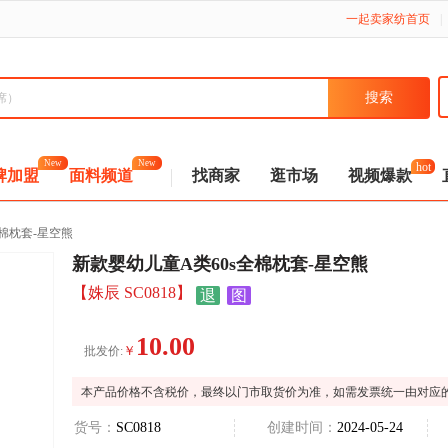
一起卖家纺首页
|
hot
New
New
牌加盟
面料频道
找商家
逛市场
视频爆款
全棉枕套-星空熊
新款婴幼儿童A类60s全棉枕套-星空熊
【姝辰 SC0818】
退
图
10.00
￥
批发价:
本产品价格不含税价，最终以门市取货价为准，如需发票统一由对应
货号：
SC0818
创建时间：
2024-05-24