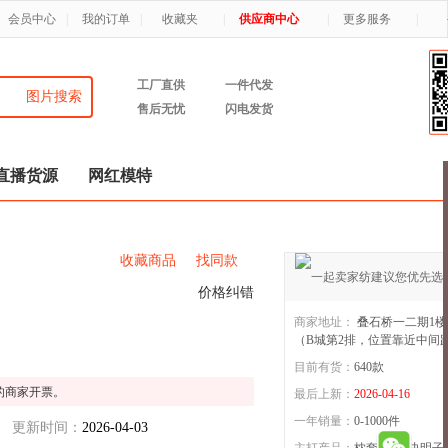
会员中心
|
我的订单
|
收藏夹
|
供应商中心
|
更多服务
|
工厂直供
一件代发
图片搜索
售后无忧
闪电发货
直播货源
网红模特
收藏商品
找同款
价格纠错
商家地址：
叠石桥一二期1楼B
（B城第2排，位置靠近中间
目前有货：
640
款
姝辰
4年店
的商家开票。
最后上新：
2026-04-16
一年销量：
0-1000件
更新时间：
2026-04-03