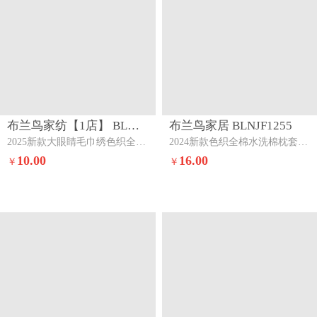
布兰鸟家纺【1店】 BLNJF1860
布兰鸟家居 BLNJF1255
2025新款大眼睛毛巾绣色织全棉水洗棉四件套软糯亲肤单品单枕套四季通用魔法糖果（眼睛款）
2024新款色织全棉水洗棉枕套一对黄小格
10.00
16.00
￥
￥