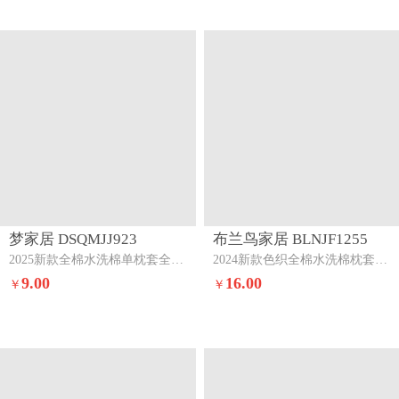
梦家居 DSQMJJ923
布兰鸟家居 BLNJF1255
2025新款全棉水洗棉单枕套全棉波点米白
2024新款色织全棉水洗棉枕套一对巴莉灰橘
9.00
16.00
￥
￥