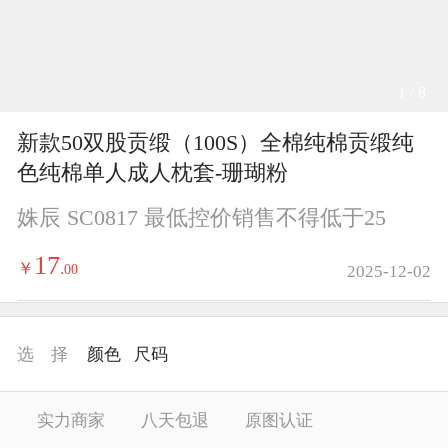
1 / 8
新款50双股贡缎（100S）全棉纯棉贡缎纯
色纯棉单人成人枕套-珊瑚粉
姝辰 SC0817 最低控价销售不得低于25
17
￥
.
00
2025-12-02
选 择
颜色
尺码
实力商家
八天包退
原图认证