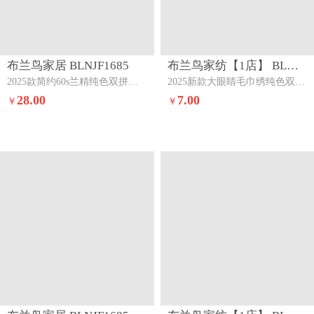
布兰鸟家居 BLNJF1685
布兰鸟家纺【1店】 BLNJF1859
2025款简约60s兰精纯色双拼单品枕套元气白桃+盛夏大地
2025新款大眼睛毛巾绣纯色双拼水洗棉单品单枕套家用学生宿舍单件奶油黄昏（眼睛款）
28.00
7.00
￥
￥