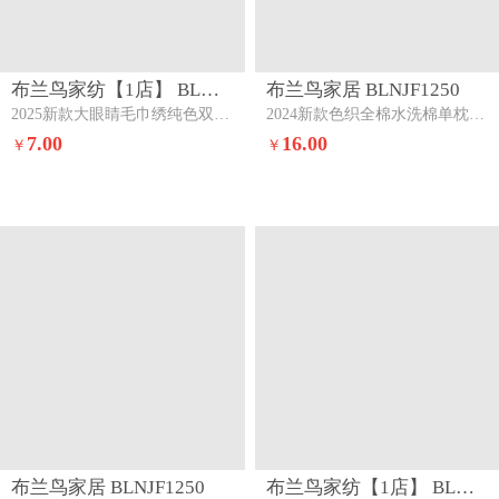
布兰鸟家纺【1店】 BLNJF1859
布兰鸟家居 BLNJF1250
2025新款大眼睛毛巾绣纯色双拼水洗棉单品单枕套家用学生宿舍单件晨曦粉蓝（眼睛款)
2024新款色织全棉水洗棉单枕套一对米娅蓝灰
7.00
16.00
￥
￥
布兰鸟家居 BLNJF1250
布兰鸟家纺【1店】 BLNJF1860