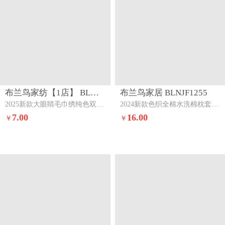
布兰鸟家纺【1店】 BLNJF1859
布兰鸟家居 BLNJF1255
2025新款大眼睛毛巾绣纯色双拼水洗棉单品单枕套家用学生宿舍单件蓝橙奇缘（眼睛款）
2024新款色织全棉水洗棉枕套一对素色风尚-灰
7.00
16.00
￥
￥