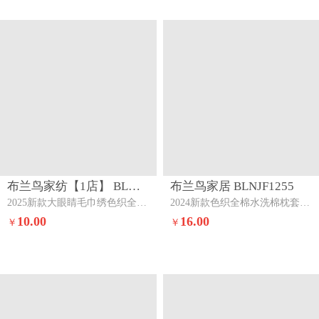
布兰鸟家纺【1店】 BLNJF1860
布兰鸟家居 BLNJF1255
2025新款大眼睛毛巾绣色织全棉水洗棉四件套软糯亲肤单品单枕套四季通用青春物语粉（眼睛款）
2024新款色织全棉水洗棉枕套一对维多利亚紫
10.00
16.00
￥
￥