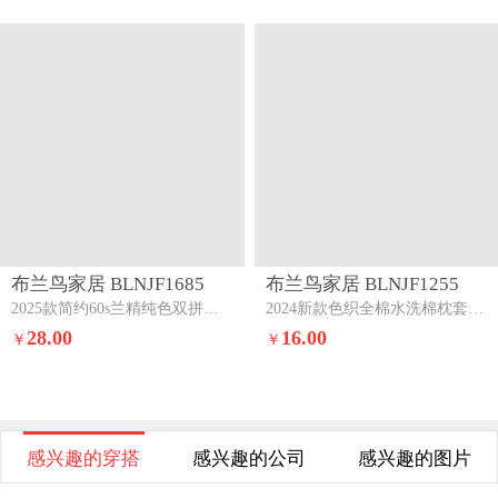
布兰鸟家居 BLNJF1685
布兰鸟家居 BLNJF1255
2025款简约60s兰精纯色双拼单品枕套蜜桃+豆豆绿
2024新款色织全棉水洗棉枕套一对暖芙湖蓝
28.00
16.00
￥
￥
感兴趣的穿搭
感兴趣的公司
感兴趣的图片