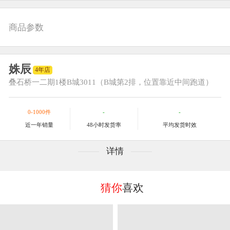
商品参数
姝辰
4年店
叠石桥一二期
1楼B城3011（B城第2排，位置靠近中间跑道）
0-1000件
-
-
近一年销量
48小时发货率
平均发货时效
详情
猜你
喜欢