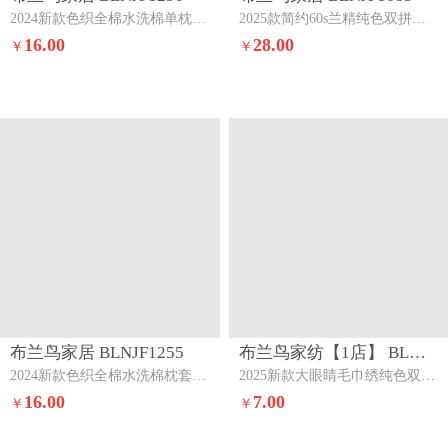
2024新款色织全棉水洗棉单枕套一对波西米亚-绿
2025款简约60s兰精纯色双拼单品枕套迷雾灰韵
16.00
28.00
￥
￥
布兰鸟家居 BLNJF1255
布兰鸟家纺【1店】 BLNJF1859
2024新款色织全棉水洗棉枕套一对素色风尚-蓝
2025新款大眼睛毛巾绣纯色双拼水洗棉单品单枕套家用学生宿舍单件中东灰+玛瑙灰（眼睛款）
16.00
7.00
￥
￥