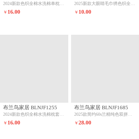
2024新款色织全棉水洗棉单枕套一对黑中格
2025新款大眼睛毛巾绣色织全棉水洗棉四件套软糯亲肤单品单枕套四季通用田园格调（眼睛款）
16.00
10.00
￥
￥
布兰鸟家居 BLNJF1255
布兰鸟家居 BLNJF1685
2024新款色织全棉水洗棉枕套一对素色风尚-绿
2025款简约60s兰精纯色双拼单品枕套盛夏豆豆绿
16.00
28.00
￥
￥