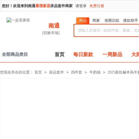
您好！欢迎来到南通
慕澄家居
床品套件商家
请登录
免费注册
商品
商家
按图识款
搜款助手
南通
[切换市场]
首页
每日新款
一周新品
大
全部商品类目
您现在所在的位置：
首页
>
床品套件
>
四件套
>
牛奶绒
>
2025新款赫本风