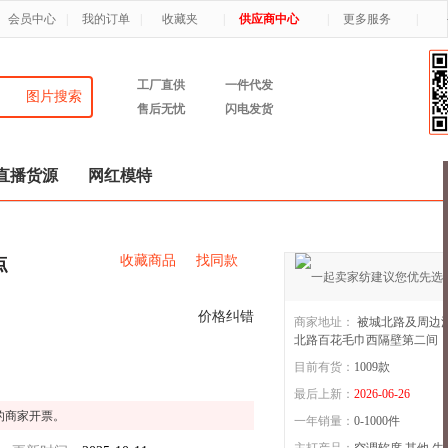
会员中心
|
我的订单
|
收藏夹
|
供应商中心
|
更多服务
|
工厂直供
一件代发
图片搜索
售后无忧
闪电发货
直播货源
网红模特
收藏商品
找同款
点
价格纠错
商家地址：
被城北路及周边
北路百花毛巾西隔壁第二间
目前有货：
1009
款
慕澄家居
3年店
最后上新：
2026-06-26
的商家开票。
一年销量：
0-1000件