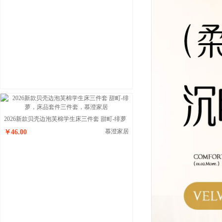
2026新款贝壳边泡芙棉学生床三件套 甜町-绯萝
慕澄家居
￥46.00