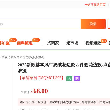
一起卖家纺首页
|
New
New
hot
牌加盟
面料频道
找商家
逛市场
视频爆款
牛奶绒花边款四件套花边款-点点浪漫
2025新款赫本风牛奶绒花边款四件套花边款-点
浪漫
【慕澄家居 DSQMCJJ893】
退
图
68.00
￥
批发价:
本产品价格不含税价，最终以门市取货价为准，如需发票统一由对应