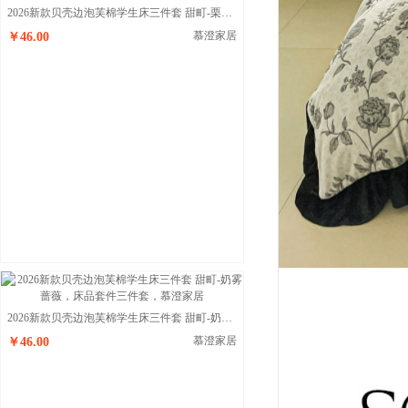
2026新款贝壳边泡芙棉学生床三件套 甜町-栗栗南瓜派
慕澄家居
￥46.00
2026新款贝壳边泡芙棉学生床三件套 甜町-奶雾蔷薇
慕澄家居
￥46.00