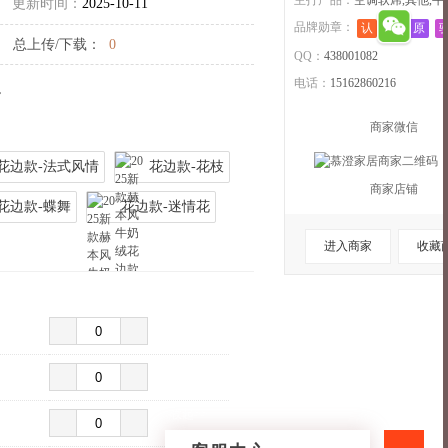
主打产品：
空调软席,其他,牛
更新时间：
2025-10-11
品牌勋章：
认
退
原
总上传/下载：
0
QQ：
438001082
电话：
15162860216
。
商家微信
花边款-法式风情
花边款-花枝
商家店铺
花边款-蝶舞
花边款-迷情花
进入商家
收藏
收起>>