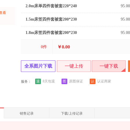
2.0m床单四件套被套220*240
95.00
上查看
：
1.5m床笠四件套被套200*230
95.00
1.8m床笠四件套被套200*230
95.00
￥0.00
0
件
全系图片下载
一键上传
一键下载
退
图
认
8天包退
原图保证
认证商家
服务：
销售记录
下载/上传记录