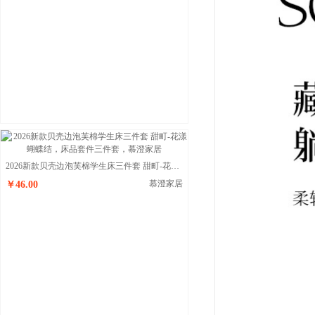
2026新款贝壳边泡芙棉学生床三件套 甜町-花漾蝴蝶结
慕澄家居
￥46.00