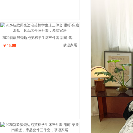
2026新款贝壳边泡芙棉学生床三件套 甜町-焦糖海盐
慕澄家居
￥46.00