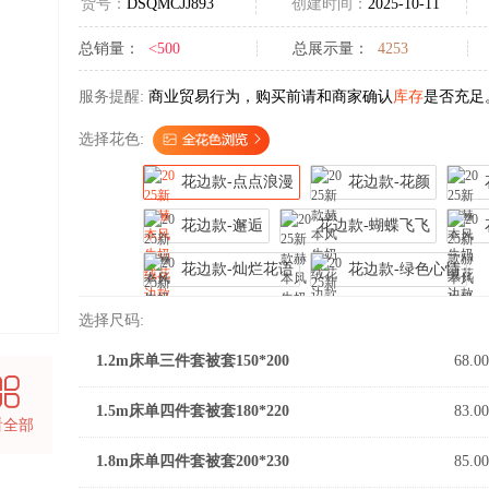
货号：
DSQMCJJ893
创建时间：
2025-10-11
总销量：
<500
总展示量：
4253
服务提醒:
商业贸易行为，购买前请和商家确认
库存
是否充足
选择花色:
花边款-点点浪漫
花边款-花颜
花边款-邂逅
花边款-蝴蝶飞飞
花边款-灿烂花语
花边款-绿色心情
选择尺码:
1.2m床单三件套被套150*200
68.00
1.5m床单四件套被套180*220
83.00
看全部
1.8m床单四件套被套200*230
85.00