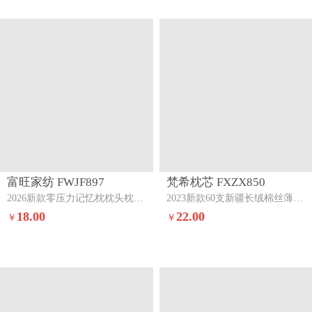
富旺家纺 FWJF897
梵希枕芯 FXZX850
2026新款零压力记忆枕枕头枕芯记忆枕-灰色
2023新款60支新疆长绒棉丝薄超低枕头枕芯低枕
18.00
22.00
￥
￥