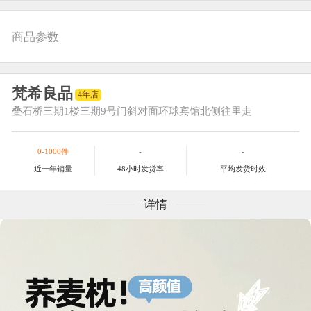
商品参数
梵希良品
4年店
叠石桥三期
1楼三期9号门斜对面环球宾馆北侧往里走
0-1000件
-
-
近一年销量
48小时发货率
平均发货时效
详情