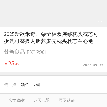
1 / 2
2025新款米奇耳朵全棉双层纱枕头枕芯可
拆洗可替换内胆荞麦壳枕头枕芯兰心兔
梵希良品 FXLP961
25
￥
.
00
2025-09-09
选 择
颜色
尺码
实力商家
八天包退
原图认证