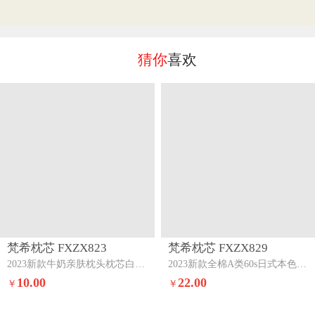
猜你
喜欢
梵希枕芯 FXZX823
梵希枕芯 FXZX829
2023新款牛奶亲肤枕头枕芯白色中枕
2023新款全棉A类60s日式本色原棉超柔枕低枕
10.00
22.00
￥
￥