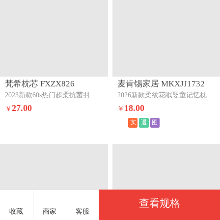
梵希枕芯 FXZX826
麦肯锡家居 MKXJJ1732
2023新款60s热门超柔抗菌羽丝立体枕芯中枕
2026新款柔纹花眠婴童记忆枕头枕芯绿色
27.00
18.00
￥
￥
实
退
图
查看规格
收藏
商家
客服