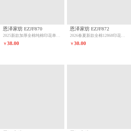
恩泽家纺 EZJF870
恩泽家纺 EZJF872
2025新款加厚全棉纯棉印花单被套-第二批蓝玫花语
2026春夏新款全棉12868印花四件套单品系列-单被套（提供，预留缩水率）帽子小狗
38.00
30.00
￥
￥