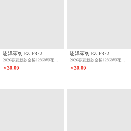
恩泽家纺 EZJF872
恩泽家纺 EZJF872
2026春夏新款全棉12868印花四件套单品系列-单被套（提供，预留缩水率）苹果小猫咪
2026春夏新款全棉12868印花四件套单品系列-单被套（提供，预留缩水率）花季少女
30.00
30.00
￥
￥