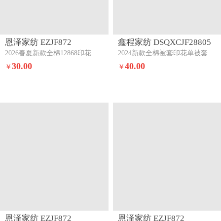
恩泽家纺 EZJF872
鑫程家纺 DSQXCJF28805
2026春夏新款全棉12868印花四件套单品系列-单被套（提供，预留缩水率）甜心汪-蓝
2024新款全棉被套印花单被套雨花石
30.00
40.00
￥
￥
恩泽家纺 EZJF872
恩泽家纺 EZJF872