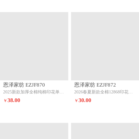
恩泽家纺 EZJF870
恩泽家纺 EZJF872
2025新款加厚全棉纯棉印花单被套-第二批小欢喜
2026春夏新款全棉12868印花四件套单品系列-单被套（提供，预留缩水率）晚樱
38.00
30.00
￥
￥