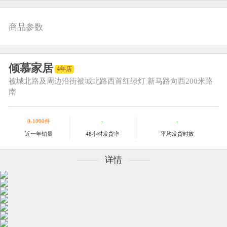
商品参数
倾慕家居
4年店
被城北路及周边
沿街被城北路西首红绿灯 新马路向西200米路
南
0-1000件
-
-
近一年销量
48小时发货率
平均发货时效
详情