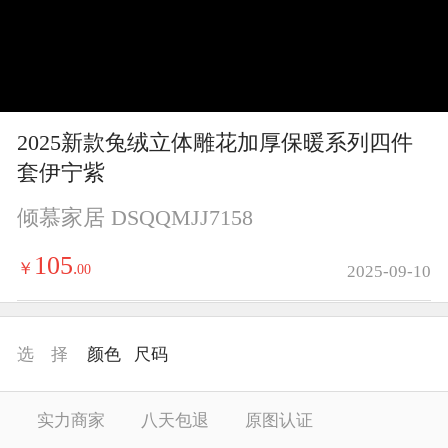
y
V
i
2025新款兔绒立体雕花加厚保暖系列四件
d
套伊宁紫
e
倾慕家居 DSQQMJJ7158
o
105
￥
.
00
2025-09-10
选 择
颜色
尺码
实力商家
八天包退
原图认证