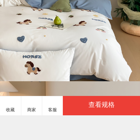
查看规格
收藏
商家
客服
服务说明
商品参数
星野 DSQXY691082
￥190.00