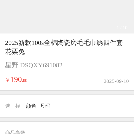
1 / 10
2025新款100s全棉陶瓷磨毛毛巾绣四件套
花栗兔
星野 DSQXY691082
190
￥
.
00
2025-09-10
选 择
颜色
尺码
商品参数