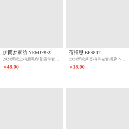
伊而梦家纺 YEMJF839
蓓福思 BFS807
2024新款全棉磨毛印花四件套系列单品被套安东尼-红
2024新款芦荟棉单被套胡萝卜-灰
48.00
18.00
￥
￥