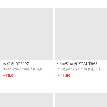
蓓福思 BFS807
伊而梦家纺 YEMJF863
2024新款芦荟棉单被套胡萝卜-黄-1
2024新款小清新全棉磨毛印花四件套系列单品被套觅糖
18.00
48.00
￥
￥