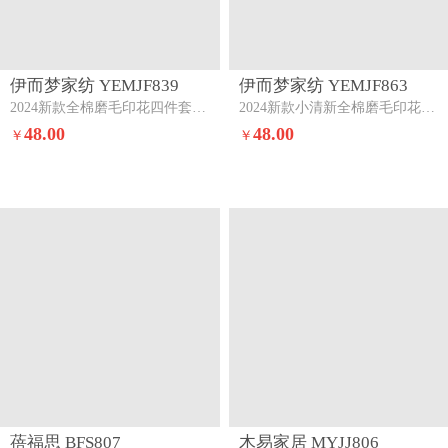
伊而梦家纺 YEMJF839
伊而梦家纺 YEMJF863
2024新款全棉磨毛印花四件套系列单品被套梦之羽-粉
2024新款小清新全棉磨毛印花四件套系列单品被套晚秋
48.00
48.00
￥
￥
蓓福思 BFS807
木易家居 MYJJ806