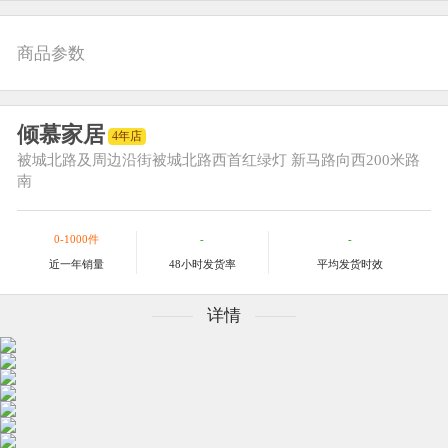
商品参数
倾慕家居
4年店
被城北路及周边
沿街被城北路西首红绿灯 新马路向西200米路
南
0-1000件
-
-
近一年销量
48小时发货率
平均发货时效
详情