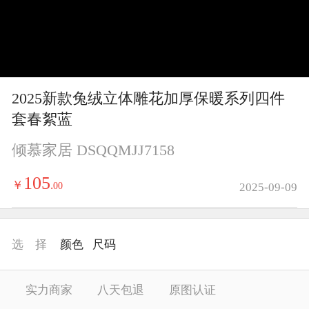
y
V
i
2025新款兔绒立体雕花加厚保暖系列四件
d
套春絮蓝
e
倾慕家居 DSQQMJJ7158
o
105
￥
.
00
2025-09-09
选 择
颜色
尺码
实力商家
八天包退
原图认证