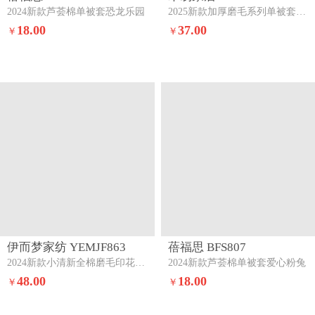
2024新款芦荟棉单被套恐龙乐园
2025新款加厚磨毛系列单被套米亚-灰
18.00
37.00
￥
￥
伊而梦家纺 YEMJF863
蓓福思 BFS807
2024新款小清新全棉磨毛印花四件套系列单品被套枝画
2024新款芦荟棉单被套爱心粉兔
48.00
18.00
￥
￥