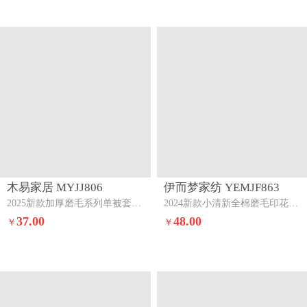
木易家居 MYJJ806
伊而梦家纺 YEMJF863
2025新款加厚磨毛系列单被套初遇简约
2024新款小清新全棉磨毛印花四件套系列单品被套爱心小熊
37.00
48.00
￥
￥