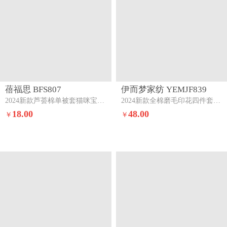
蓓福思 BFS807
伊而梦家纺 YEMJF839
2024新款芦荟棉单被套猫咪宝贝绿
2024新款全棉磨毛印花四件套系列单品被套梵客-灰
18.00
48.00
￥
￥