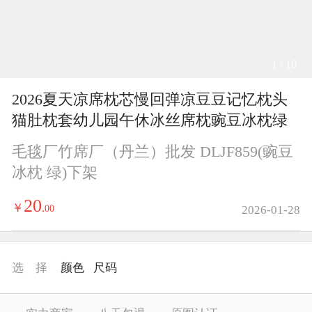
1 / 10
2026夏天凉席枕芯慢回弹凉豆豆记忆枕头
猫肚枕套幼儿园午休冰丝席枕豌豆冰枕绿
毛毯厂竹席厂（丹兰）批发 DLJF859(豌豆
冰枕 绿)下架
20
￥
.
00
2026-01-28
选 择
颜色
尺码