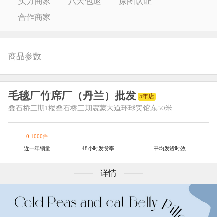
实力商家
八天包退
原图认证
合作商家
商品参数
毛毯厂竹席厂（丹兰）批发
5年店
叠石桥三期
1楼叠石桥三期震蒙大道环球宾馆东50米
0-1000件
-
-
近一年销量
48小时发货率
平均发货时效
详情