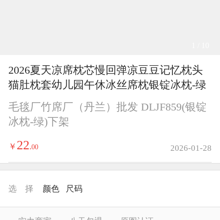
1 / 10
2026夏天凉席枕芯慢回弹凉豆豆记忆枕头
猫肚枕套幼儿园午休冰丝席枕银锭冰枕-绿
毛毯厂竹席厂（丹兰）批发 DLJF859(银锭
冰枕-绿)下架
22
￥
.
00
2026-01-28
选 择
颜色
尺码