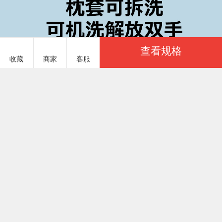
查看规格
收藏
商家
客服
服务说明
商品参数
毛毯厂竹席厂（丹兰）批发 DLJF859(银锭冰枕-绿)下架
￥22.00
基本参数
实力商家
已选：
商品货号
DLJF859#42
一起卖家纺建议您优先选择「实力商家」，商家生
产实力通过一起卖家纺认证
商品重量
700 克（g）
颜色
上架时间
2026/01/28
银锭冰枕-绿
八天包退
季节分类
该商品支持8天无理由退货服务，且不受下架和换季
影响，保障买家交易安全(仅限一起卖家纺下单)
尺码
商品参数
尺寸 长50cm宽28cm高6cm
适用人群
儿童
原图认证