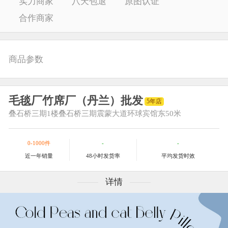
实力商家
八天包退
原图认证
合作商家
商品参数
毛毯厂竹席厂（丹兰）批发
5年店
叠石桥三期
1楼叠石桥三期震蒙大道环球宾馆东50米
0-1000件
-
-
近一年销量
48小时发货率
平均发货时效
详情