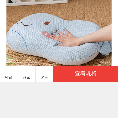
查看规格
收藏
商家
客服
服务说明
商品参数
毛毯厂竹席厂（丹兰）批发 DLJF859(银锭冰枕 -粉)下架
￥22.00
基本参数
实力商家
已选：
商品货号
DLJF859#36
一起卖家纺建议您优先选择「实力商家」，商家生