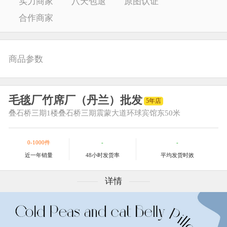
实力商家
八天包退
原图认证
合作商家
商品参数
毛毯厂竹席厂（丹兰）批发
5年店
叠石桥三期
1楼叠石桥三期震蒙大道环球宾馆东50米
0-1000件
-
-
近一年销量
48小时发货率
平均发货时效
详情