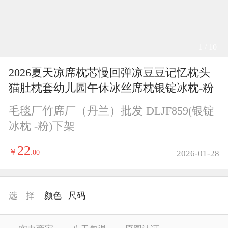
1 / 10
2026夏天凉席枕芯慢回弹凉豆豆记忆枕头
猫肚枕套幼儿园午休冰丝席枕银锭冰枕-粉
毛毯厂竹席厂（丹兰）批发 DLJF859(银锭
冰枕 -粉)下架
22
￥
.
00
2026-01-28
选 择
颜色
尺码