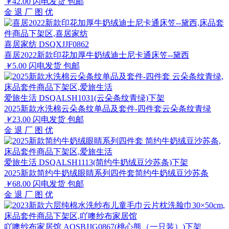
￥
42.00
闪电发货
包邮
金
退
厂
图
优
喜居家纺 DSQXJJF0862
喜居2022新款印花加厚牛奶绒迪士尼卡通床笠--黛西
￥
5.00
闪电发货
包邮
爱旅生活 DSQALSH1031(云朵条纹青绿)下架
2025新款水洗棉云朵条纹单品及套件-四件套云朵条纹青绿
￥
23.00
闪电发货
包邮
金
退
厂
图
优
爱旅生活 DSQALSH1113(简约牛奶绒豆沙苏条)下架
2025新款简约牛奶绒眼睛系列四件套简约牛奶绒豆沙苏条
￥
68.00
闪电发货
包邮
金
退
厂
图
优
吖噢纱布家居馆 AOSBJJG0867(桃心熊（一只装）)下架