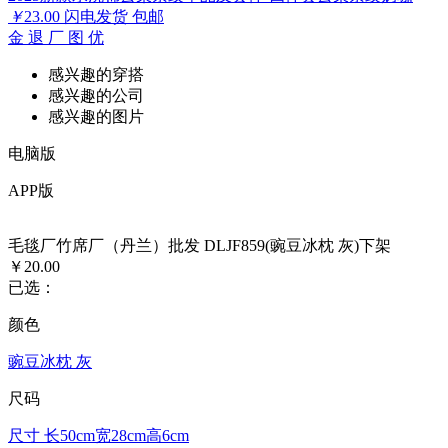
￥
23.00
闪电发货
包邮
金
退
厂
图
优
感兴趣的穿搭
感兴趣的公司
感兴趣的图片
电脑版
APP版
毛毯厂竹席厂（丹兰）批发 DLJF859(豌豆冰枕 灰)下架
￥20.00
已选：
颜色
豌豆冰枕 灰
尺码
尺寸 长50cm宽28cm高6cm