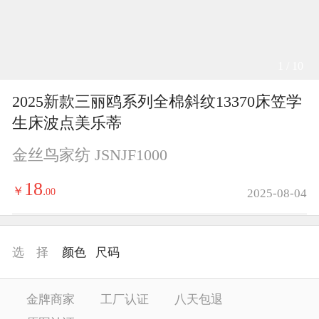
1 / 10
2025新款三丽鸥系列全棉斜纹13370床笠学
生床波点美乐蒂
金丝鸟家纺 JSNJF1000
18
￥
.
00
2025-08-04
选 择
颜色
尺码
金牌商家
工厂认证
八天包退