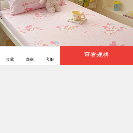
查看规格
收藏
商家
客服
服务说明
商品参数
金丝鸟家纺 JSNJF1000
￥18.00
基本参数
金牌商家
已选：
商品货号
JSNJF1000#05
一起卖家纺建议您优先选择「金牌商家」，商家生
产实力通过一起卖家纺认证
商品重量
1200 克（g）
颜色
上架时间
2025/08/04
波点美乐蒂
工厂认证
季节分类
有实体工厂