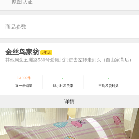
原图认证
商品参数
金丝鸟家纺
5年店
其他
周边五洲路580号爱诺北门进去左转走到头（自由家背后）
0-1000件
-
-
近一年销量
48小时发货率
平均发货时效
详情