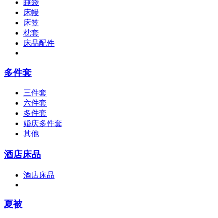
睡袋
床幔
床笠
枕套
床品配件
多件套
三件套
六件套
多件套
婚庆多件套
其他
酒店床品
酒店床品
夏被