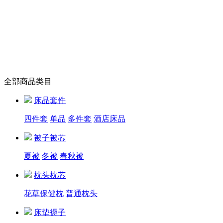
全部商品类目
床品套件
四件套
单品
多件套
酒店床品
被子被芯
夏被
冬被
春秋被
枕头枕芯
花草保健枕
普通枕头
床垫褥子