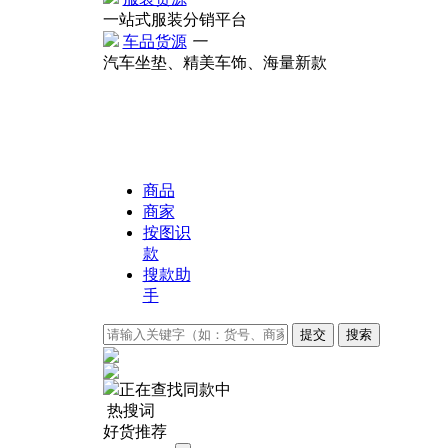
一站式服装分销平台
车品货源
一
汽车坐垫、精美车饰、海量新款
商品
商家
按图识
款
搜款助
手
正在查找同款中
热搜词
好货推荐