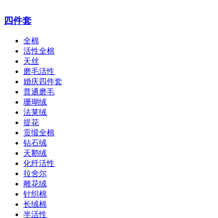
四件套
全棉
活性全棉
天丝
磨毛活性
婚庆四件套
普通磨毛
珊瑚绒
法莱绒
提花
贡缎全棉
钻石绒
天鹅绒
化纤活性
拉舍尔
雕花绒
针织棉
长绒棉
半活性