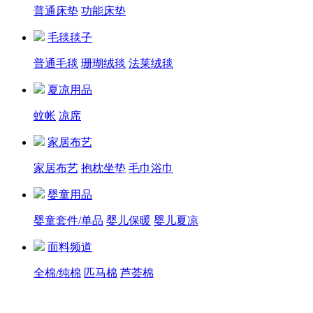
普通床垫
功能床垫
毛毯毯子
普通毛毯
珊瑚绒毯
法莱绒毯
夏凉用品
蚊帐
凉席
家居布艺
家居布艺
抱枕坐垫
毛巾浴巾
婴童用品
婴童套件/单品
婴儿保暖
婴儿夏凉
面料频道
全棉/纯棉
匹马棉
芦荟棉