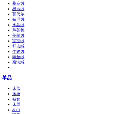
桑麻绒
极地绒
莫代尔
短毛绒
水晶绒
芦荟棉
美丽绒
宝宝绒
舒吉绒
牛奶绒
丽丝绒
魔法绒
单品
床盖
床单
被套
床罩
枕巾