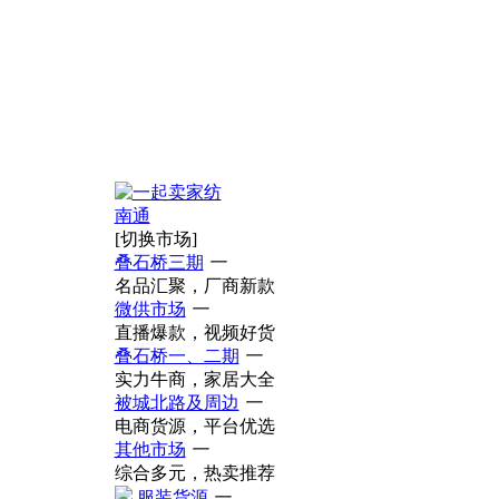
南通
[切换市场]
叠石桥三期
一
名品汇聚，厂商新款
微供市场
一
直播爆款，视频好货
叠石桥一、二期
一
实力牛商，家居大全
被城北路及周边
一
电商货源，平台优选
其他市场
一
综合多元，热卖推荐
服装货源
一