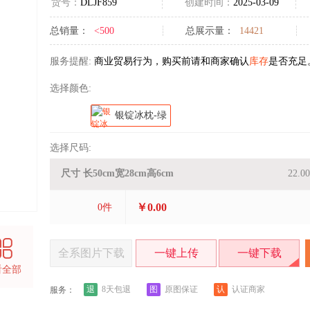
货号：
DLJF859
创建时间：
2025-03-09
总销量：
<500
总展示量：
14421
服务提醒:
商业贸易行为，购买前请和商家确认
库存
是否充足
选择颜色:
银锭冰枕-绿
选择尺码:
尺寸 长50cm宽28cm高6cm
22.00
￥0.00
0
件
全系图片下载
一键上传
一键下载
看全部
退
图
认
8天包退
原图保证
认证商家
服务：