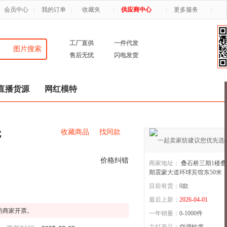
会员中心
|
我的订单
|
收藏夹
|
供应商中心
|
更多服务
|
工厂直供
一件代发
图片搜索
售后无忧
闪电发货
直播货源
网红模特
收藏商品
找同款
枕
价格纠错
商家地址：
叠石桥三期1楼
期震蒙大道环球宾馆东50米
目前有货：
0
款
5年店
毛毯厂竹席厂（丹兰）批发
最后上新：
2026-04-01
的商家开票。
一年销量：
0-1000件