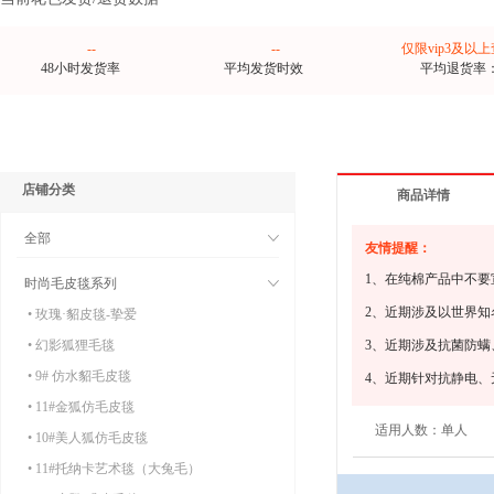
--
--
仅限vip3及以
48小时发货率
平均发货时效
平均退货率
店铺分类
商品详情
全部
友情提醒：
1、在纯棉产品中不要
时尚毛皮毯系列
2、近期涉及以世界
• 玫瑰·貂皮毯-挚爱
• 幻影狐狸毛毯
3、近期涉及抗菌防
• 9# 仿水貂毛皮毯
4、近期针对抗静电
• 11#金狐仿毛皮毯
适用人数：
单人
• 10#美人狐仿毛皮毯
• 11#托纳卡艺术毯（大兔毛）