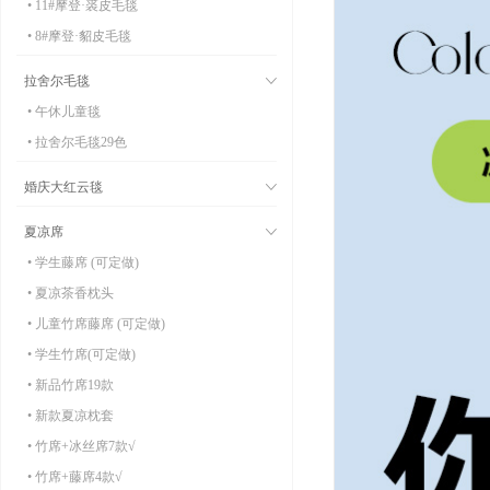
• 11#摩登·裘皮毛毯
• 8#摩登·貂皮毛毯
拉舍尔毛毯
• 午休儿童毯
• 拉舍尔毛毯29色
婚庆大红云毯
夏凉席
• 学生藤席 (可定做)
• 夏凉茶香枕头
• 儿童竹席藤席 (可定做)
• 学生竹席(可定做)
• 新品竹席19款
• 新款夏凉枕套
• 竹席+冰丝席7款√
• 竹席+藤席4款√