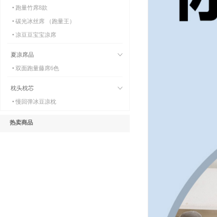
• 跑量竹席8款
• 碳光冰丝席 （跑量王）
• 凉豆豆宝宝凉席
夏凉席品
• 双面跑量藤席6色
枕头枕芯
• 慢回弹冰豆凉枕
热卖商品