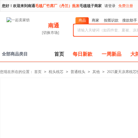
您好！欢迎来到南通
毛毯厂竹席厂（丹兰）批发
毛毯毯子商家
请登录
免费注册
商品
商家
按图识款
搜款助手
南通
[切换市场]
首页
每日新款
一周新品
大
全部商品类目
您现在所在的位置：
首页
>
枕头枕芯
>
普通枕头
>
其他
>
2025夏天凉席枕