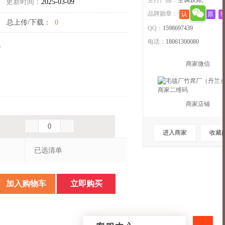
主打产品：
空调软席,
更新时间：
2025-03-09
品牌勋章：
认
退
原
总上传/下载：
0
QQ：
1598697439
电话：
18061300080
。
商家微信
商家店铺
进入商家
收藏
已选清单
加入购物车
立即购买
收起>>