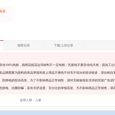
上查看
：
销售记录
下载/上传记录
宣传100%纯棉，因绣花线花边等材料不一定纯棉；乳胶枕不要宣传纯天然，因加工过
知名品牌图案为面料的床品举报和床上用品不褪色不掉毛不缩水的投诉较多，请自检自
螨、防静电的投诉高发，为了不影响商品正常销售，请对无检验报告支持的页面广告进
、无静电、抗菌防螨，及有关舒适度、百分比的举报高发。为不影响商品正常销售，请
适用人群：
儿童