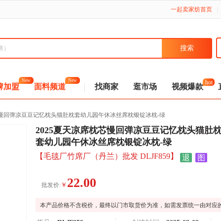
一起卖家纺首页
|
hot
New
New
牌加盟
面料频道
找商家
逛市场
视频爆款
芯慢回弹凉豆豆记忆枕头猫肚枕套幼儿园午休冰丝席枕银锭冰枕-绿
2025夏天凉席枕芯慢回弹凉豆豆记忆枕头猫肚
套幼儿园午休冰丝席枕银锭冰枕-绿
【毛毯厂竹席厂（丹兰）批发 DLJF859】
退
图
22.00
￥
批发价:
本产品价格不含税价，最终以门市取货价为准，如需发票统一由对应