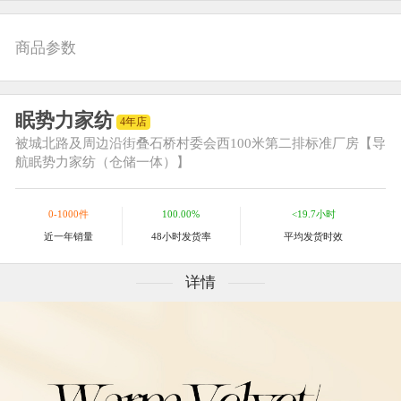
商品参数
眠势力家纺
4年店
被城北路及周边
沿街叠石桥村委会西100米第二排标准厂房【导
航眠势力家纺（仓储一体）】
0-1000件
100.00%
<19.7小时
近一年销量
48小时发货率
平均发货时效
详情