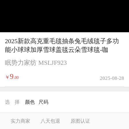
y
V
i
2025新款高克重毛毯抽条兔毛绒毯子多功
d
能小球球加厚雪球盖毯云朵雪球毯-咖
e
眠势力家纺 MSLJF923
o
9
￥
.
00
2025-08-28
选 择
颜色
尺码
实力商家
八天包退
原图认证