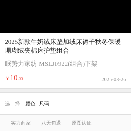
y
V
i
2025新款牛奶绒床垫加绒床褥子秋冬保暖
d
珊瑚绒夹棉床护垫组合
e
眠势力家纺 MSLJF922(组合)下架
o
10
￥
.
00
2025-08-26
选 择
颜色
尺码
实力商家
八天包退
原图认证