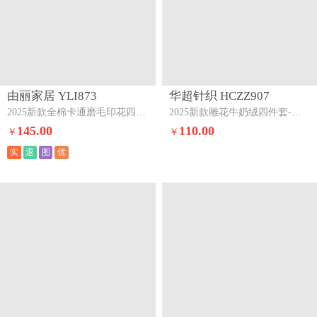
华超针织 HCZZ935
柔享家（原芷澜） ZLJFYALK829
2025新款全棉天竺棉印花系列四件套彩色风车
2025秋冬新款云感皱皱双层纱全棉镂空花边四件套春日兔语
130.00
53.00
￥
￥