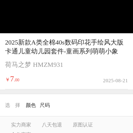
y
V
i
2025新款A类全棉40s数码印花手绘风大版
d
卡通儿童幼儿园套件-童画系列萌萌小象
e
荷马之梦 HMZM931
o
7
￥
.
00
2025-08-21
选 择
颜色
尺码
实力商家
八天包退
原图认证