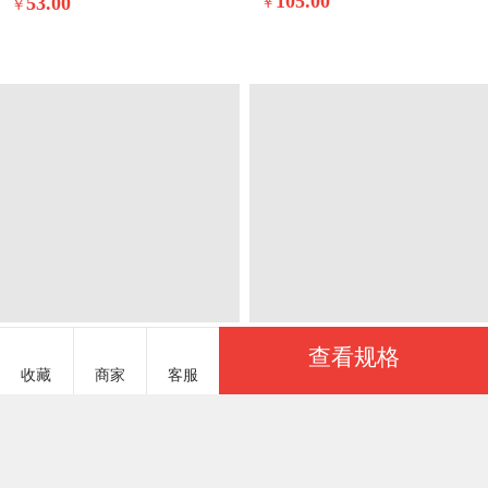
ellehomme ELLEHOMME892
柔享家（原芷澜） ZLJFYALK829
2023新款华夫格立体雕花绒四件套--未央系列（英文版）未央-米驼
2025秋冬新款云感皱皱双层纱全棉镂空花边四件套夏日
105.00
53.00
￥
￥
查看规格
收藏
商家
客服
服务说明
商品参数
ellehomme ELLEHOMME892
柔享家（原芷澜） ZLJFYALK820
荷马之梦 HMZM931
2023新款华夫格立体雕花绒四件套--未央系列（英文版）未央-星光蓝
2025新款全棉高端贴布刺绣幼儿园套件儿童三件套被子被芯婴童宝宝六件套七件套气球小猫
￥7.00
105.00
5.00
￥
基本参数
￥
实力商家