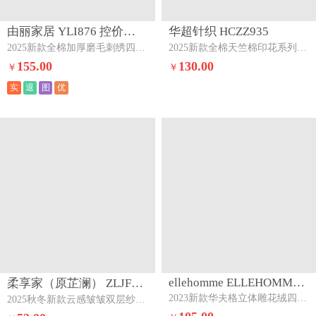
ellehomme ELLEHOMME893
华超针织 HCZZ907
2023新款华夫格立体雕花绒四件套--未央系列（常规图）未央-胭脂红
2025新款雕花牛奶绒四件套-繁花+花千朵系列繁花-嫩粉
105.00
110.00
￥
￥