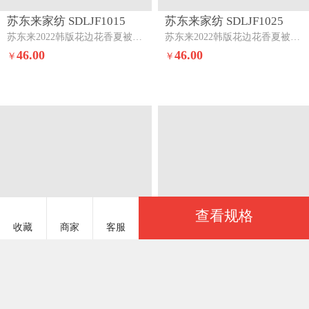
查看规格
收藏
商家
客服
服务说明
商品参数
水墨江南 SMJN908
￥33.00
基本参数
实力商家