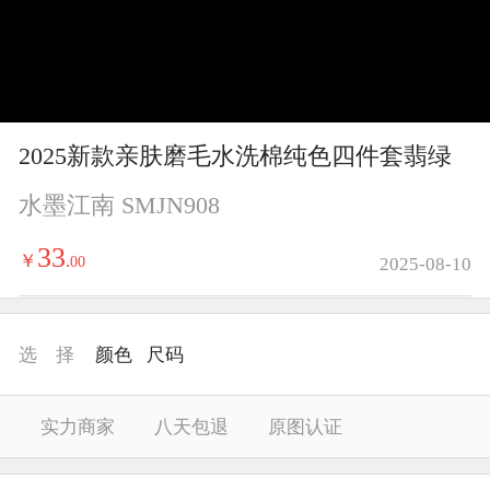
y
V
i
2025新款亲肤磨毛水洗棉纯色四件套翡绿
d
水墨江南 SMJN908
e
33
￥
.
00
2025-08-10
o
选 择
颜色
尺码
实力商家
八天包退
原图认证