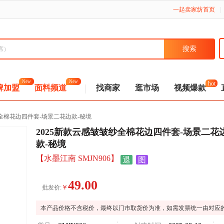
一起卖家纺首页
|
New
New
hot
牌加盟
面料频道
找商家
逛市场
视频爆款
纱全棉花边四件套-场景二花边款-秘境
2025新款云感皱皱纱全棉花边四件套-场景二花
款-秘境
【水墨江南 SMJN906】
退
图
49.00
￥
批发价:
本产品价格不含税价，最终以门市取货价为准，如需发票统一由对应