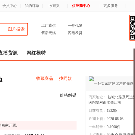
会员中心
|
我的订单
|
收藏夹
|
供应商中心
|
更多服务
|
工厂直供
一件代发
图片搜索
售后无忧
闪电发货
直播货源
网红模特
收藏商品
找同款
边
价格纠错
商家地址：
被城北路及周边
医院斜对面水墨江南
目前有货：
1232
款
水墨江南
11年店
近期上新：
2026-08-03
的商家开票。
一年销量：
0-1000件