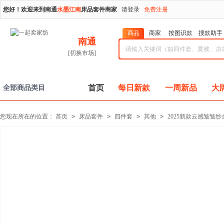
您好！欢迎来到南通
水墨江南
床品套件商家
请登录
免费注册
商品
商家
按图识款
搜款助手
南通
[切换市场]
首页
每日新款
一周新品
大
全部商品类目
您现在所在的位置：
首页
>
床品套件
>
四件套
>
其他
>
2025新款云感皱皱