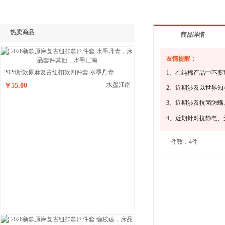
热卖商品
商品详情
友情提醒：
2026新款原麻复古纽扣款四件套 水墨丹青
1、在纯棉产品中不要
水墨江南
￥55.00
2、近期涉及以世界
3、近期涉及抗菌防
4、近期针对抗静电
件数：
4件