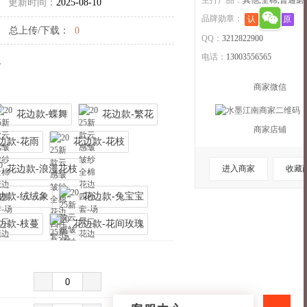
主打产品：
其他,全棉,普通磨
更新时间：
2025-08-10
品牌勋章：
认
退
原
总上传/下载：
0
QQ：
3212822900
电话：
13003556565
。
商家微信
花边款-蝶舞
花边款-繁花
商家店铺
边款-花雨
花边款-花枝
进入商家
收藏
花边款-浪漫花枝
边款-绒绒象
花边款-兔宝宝
边款-枝蔓
花边款-花间玫瑰
收起>>