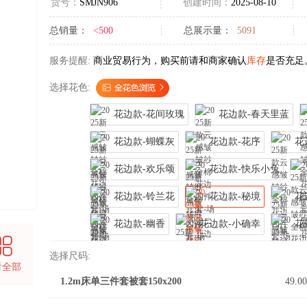
货号：
SMJN906
创建时间：
2025-08-10
总销量：
<500
总展示量：
5091
服务提醒:
商业贸易行为，购买前请和商家确认
库存
是否充足
选择花色:
花边款-花间玫瑰
花边款-春天里蓝
花边款-蝴蝶灰
花边款-花序
花
花边款-欢乐颂
花边款-快乐小兔
花边款-铃兰花
花边款-秘境
花
花边款-幽香
花边款-小确幸
花
选择尺码:
看全部
1.2m床单三件套被套150x200
49.00