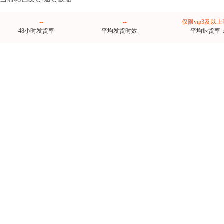
--
--
仅限vip3及以
48小时发货率
平均发货时效
平均退货率