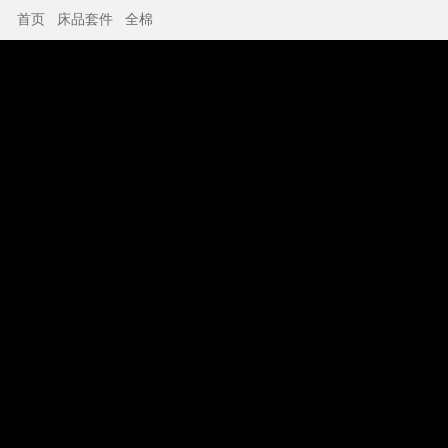
首页
床品套件
全棉
P
l
a
y