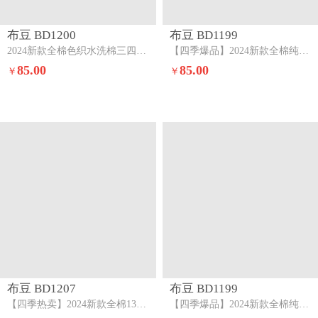
布豆 BD1200
布豆 BD1199
2024新款全棉色织水洗棉三四件套锦里黄粉
【四季爆品】2024新款全棉纯棉双拼纯色系良品三四件套布鲁蓝+梧桐灰
85.00
85.00
￥
￥
布豆 BD1207
布豆 BD1199
【四季热卖】2024新款全棉13070纯棉印花三件套四件套套件简条
【四季爆品】2024新款全棉纯棉双拼纯色系良品三四件套碧绿+奶白