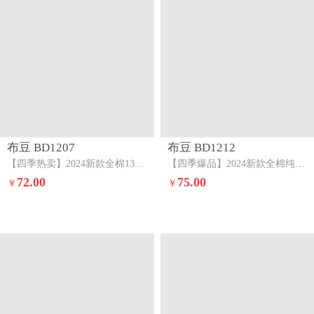
布豆 BD1207
布豆 BD1212
【四季热卖】2024新款全棉13070纯棉印花三件套四件套套件花季
【四季爆品】2024新款全棉纯棉双拼纯色系良品三四件套肉肉粉+小雏菊
72.00
75.00
￥
￥