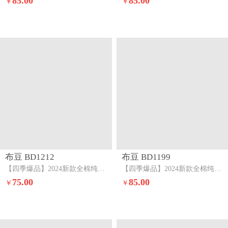
85.00
85.00
￥
￥
布豆 BD1212
布豆 BD1199
【四季爆品】2024新款全棉纯棉双拼纯色系良品三四件套肉肉粉+班尼咖
【四季爆品】2024新款全棉纯棉双拼纯色系良品三四件套肉肉粉+千夏紫
75.00
85.00
￥
￥