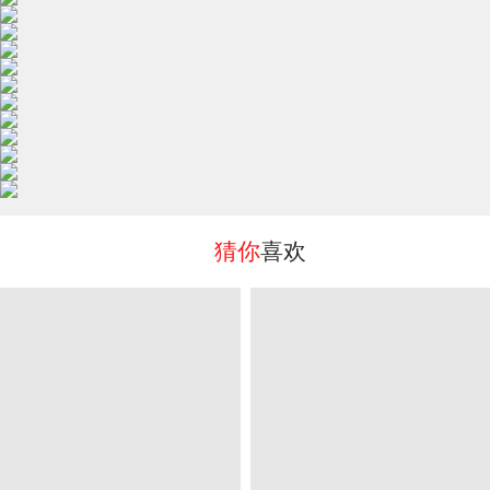
猜你
喜欢