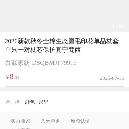
1 / 10
2026新款秋冬全棉生态磨毛印花单品枕套
单只一对枕芯保护套宁梵西
百寐家纺 DSQBMJF79915
8
￥
.
00
2025-07-16
选 择
颜色
尺码
实力商家
八天包退
原图认证