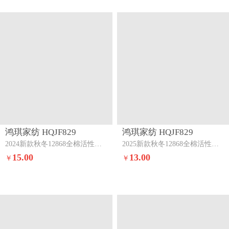
鸿琪家纺 HQJF829
鸿琪家纺 HQJF829
2024新款秋冬12868全棉活性印花单枕套丁香玉-兰
2025新款秋冬12868全棉活性印花单枕套兔精灵
15.00
13.00
￥
￥