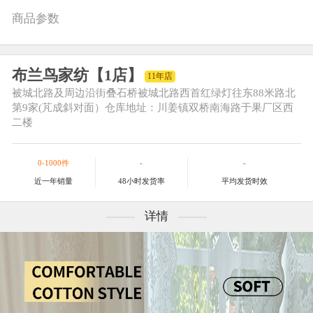
商品参数
布兰鸟家纺【1店】
11年店
被城北路及周边
沿街叠石桥被城北路西首红绿灯往东88米路北
第9家(芃成斜对面）仓库地址：川姜镇双桥南海路于果厂区西
二楼
0-1000件
-
-
近一年销量
48小时发货率
平均发货时效
详情