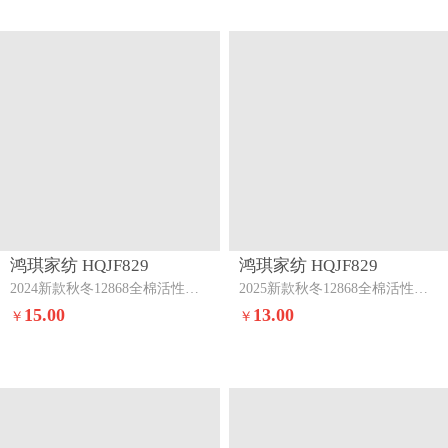
鸿琪家纺 HQJF829
鸿琪家纺 HQJF829
2024新款秋冬12868全棉活性印花单枕套圣克斯-灰
2025新款秋冬12868全棉活性印花单枕套花叶情深-粉
15.00
13.00
￥
￥