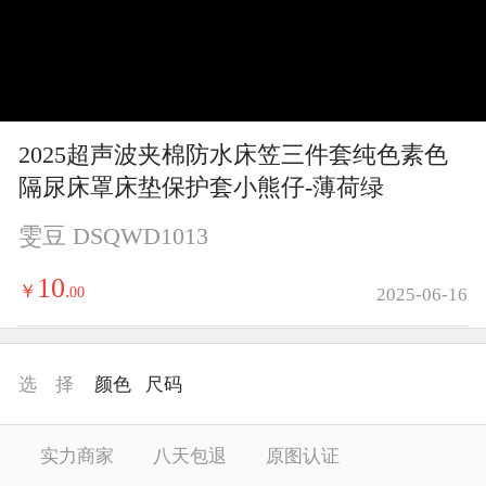
y
V
i
2025超声波夹棉防水床笠三件套纯色素色
d
隔尿床罩床垫保护套小熊仔-薄荷绿
e
雯豆 DSQWD1013
o
10
￥
.
00
2025-06-16
选 择
颜色
尺码
实力商家
八天包退
原图认证