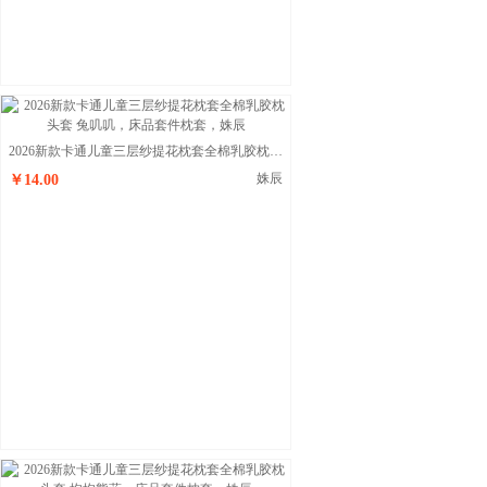
2026新款卡通儿童三层纱提花枕套全棉乳胶枕头套 兔叽叽
姝辰
￥14.00