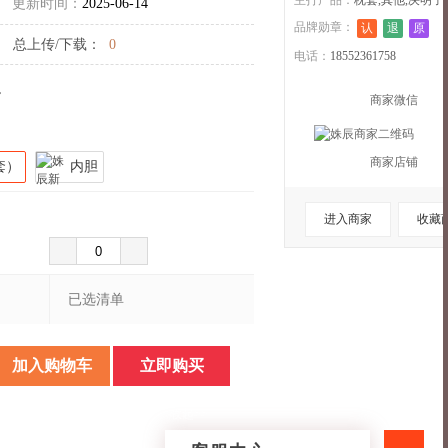
主打产品：
枕套,其他,决明子
更新时间：
2025-06-14
品牌勋章：
认
退
原
总上传/下载：
0
电话：
18552361758
。
商家微信
商家店铺
套）
内胆
进入商家
收藏
已选清单
加入购物车
立即购买
收起>>