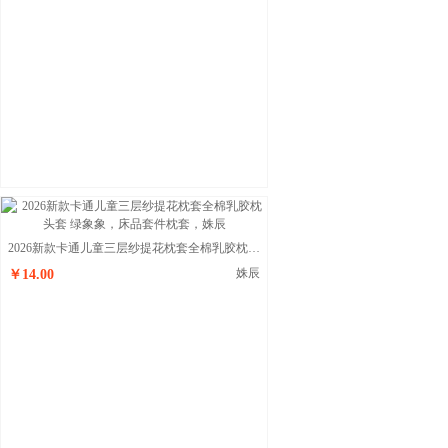
2026新款卡通儿童三层纱提花枕套全棉乳胶枕头套 绿象象
姝辰
￥14.00