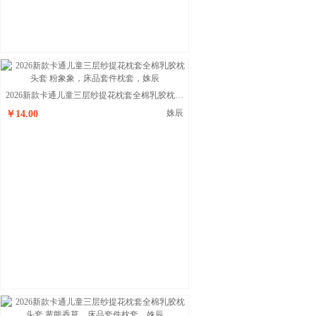
2026新款卡通儿童三层纱提花枕套全棉乳胶枕头套 粉象象
姝辰
￥14.00