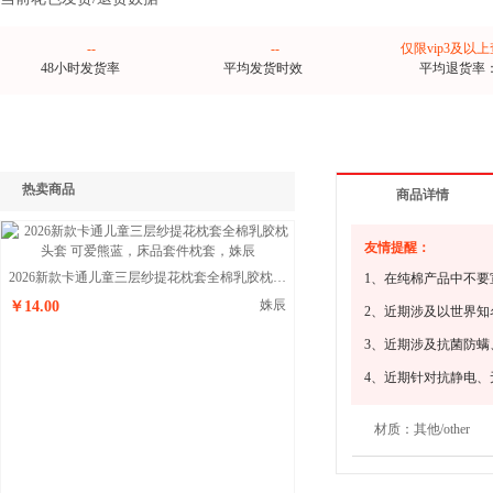
--
--
仅限vip3及以
48小时发货率
平均发货时效
平均退货率
热卖商品
商品详情
友情提醒：
2026新款卡通儿童三层纱提花枕套全棉乳胶枕头套 可爱熊蓝
1、在纯棉产品中不要
姝辰
￥14.00
2、近期涉及以世界
3、近期涉及抗菌防
4、近期针对抗静电
材质：
其他/other