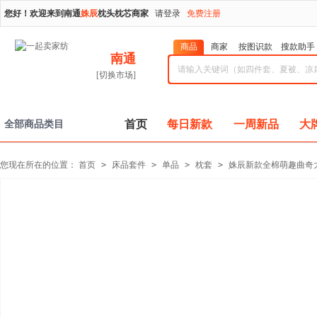
您好！欢迎来到南通
姝辰
枕头枕芯商家
请登录
免费注册
商品
商家
按图识款
搜款助手
南通
[切换市场]
首页
每日新款
一周新品
大
全部商品类目
您现在所在的位置：
首页
>
床品套件
>
单品
>
枕套
>
姝辰新款全棉萌趣曲奇