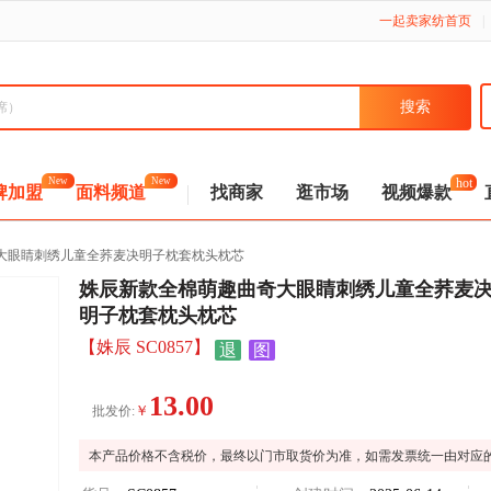
一起卖家纺首页
|
hot
New
New
牌加盟
面料频道
找商家
逛市场
视频爆款
大眼睛刺绣儿童全荞麦决明子枕套枕头枕芯
姝辰新款全棉萌趣曲奇大眼睛刺绣儿童全荞麦
明子枕套枕头枕芯
【姝辰 SC0857】
退
图
13.00
￥
批发价:
本产品价格不含税价，最终以门市取货价为准，如需发票统一由对应