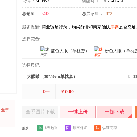
货号：
SC0857
创建时间：
2025-06-14
总销量：
<500
总展示量：
872
服务提醒:
商业贸易行为，购买前请和商家确认
库存
是否充足
选择花色:
蓝色大眼（单枕套）
粉色大眼（单枕
选择尺码:
大眼睛（30*50cm单枕套）
13.00
￥0.00
0
件
看全部
全系图片下载
一键上传
一键下载
退
图
认
8天包退
原图保证
认证商家
服务：