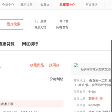
会员中心
|
我的订单
|
收藏夹
|
供应商中心
|
更多服务
|
工厂直供
一件代发
图片搜索
售后无忧
闪电发货
直播货源
网红模特
收藏商品
找同款
决
价格纠错
商家地址：
叠石桥一二期1楼B
（B城第2排，位置靠近中间
目前有货：
640
款
姝辰
1年店
最后上新：
2026-04-16
的商家开票。
一年销量：
0-1000件