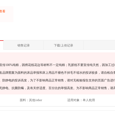
上查看
：
销售记录
下载/上传记录
宣传100%纯棉，因绣花线花边等材料不一定纯棉；乳胶枕不要宣传纯天然，因加工过
知名品牌图案为面料的床品举报和床上用品不褪色不掉毛不缩水的投诉较多，请自检自
螨、防静电的投诉高发，为了不影响商品正常销售，请对无检验报告支持的页面广告进
、无静电、抗菌防螨，及有关舒适度、百分比的举报高发。为不影响商品正常销售，请
面料：
其他/other
适用对象：
单人枕用