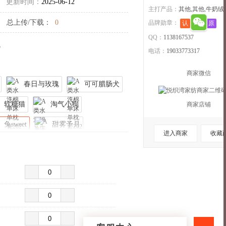
更新时间：
2025-06-12
主打产品：
其他,其他,牛奶绒,
总上传/下载：
0
品牌勋章：
认
退
原
QQ：
1138167537
。
电话：
19033773317
商家微信
春日与玫瑰
可可腊肠犬
软糖猫
淘气小狗
商家店铺
兔sweet
甜雾予月
进入商家
收藏
星蝶物语
摘樱桃的小熊
小熊拉钩蓝
收起>>