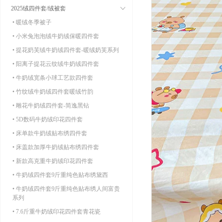
2025绒四件套/绒被套
• 暖绒冬季被子
• 小米兔泡泡绒牛奶绒保暖四件套
• 提花奶芙绒牛奶绒四件套-暖绒奶芙系列
• 阳离子提花云纹绒牛奶绒四件套
• 牛奶绒宽条小球工艺款四件套
• 竹纹绒牛奶绒四件套暖绒竹韵
• 雕花牛奶绒四件套-简逸黑钻
• 5D数码牛奶绒印花四件套
• 床单款牛奶绒贴布绣四件套
• 床盖款加厚牛奶绒贴布绣四件套
• 新款高克重牛奶绒印花四件套
• 牛奶绒四件套9斤重纯色贴布绣黛西
• 牛奶绒四件套9斤重纯色贴布绣人间富贵
系列
• 7.6斤重牛奶绒印花四件套青花瓷