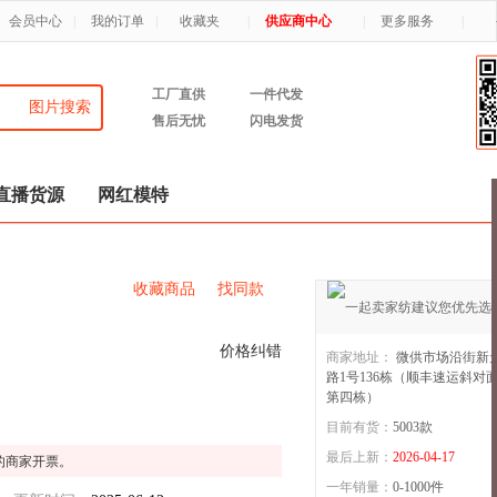
会员中心
|
我的订单
|
收藏夹
|
供应商中心
|
更多服务
|
工厂直供
一件代发
图片搜索
售后无忧
闪电发货
直播货源
网红模特
收藏商品
找同款
价格纠错
商家地址：
微供市场沿街新
路1号136栋（顺丰速运斜对
第四栋）
悦织湾家纺
3年店
目前有货：
5003
款
最后上新：
2026-04-17
的商家开票。
一年销量：
0-1000件