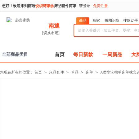
您好！欢迎来到南通
悦织湾家纺
床品套件商家
请登录
免费注册
商品
商家
按图识款
搜款助手
南通
[切换市场]
首页
每日新款
一周新品
大
全部商品类目
您现在所在的位置：
首页
>
床品套件
>
单品
>
床单
>
A类水洗棉单床单枕套2