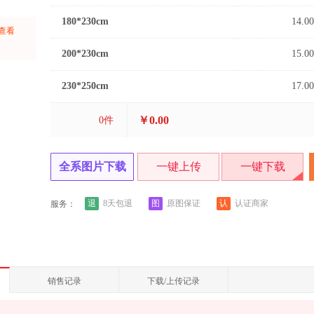
180*230cm
14.00
上查看
：
200*230cm
15.00
230*250cm
17.00
￥0.00
0
件
全系图片下载
一键上传
一键下载
退
图
认
8天包退
原图保证
认证商家
服务：
销售记录
下载/上传记录