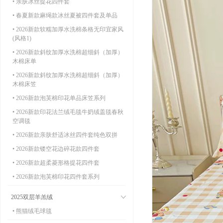
• 亲肤冰丝提花四件套
• 春夏新款麻绳款冰丝夏被四件套及单品
• 2026新款软糯加厚水洗棉条格无印宜家风
(风格1)
• 2026新款斜纹加厚水洗棉超细斜（加厚）
木棉床单
• 2026新款斜纹加厚水洗棉超细斜（加厚）
木棉床笠
• 2026新款泡芙棉印花单品床笠系列
• 2026新款印花法兰绒毛毯牛奶绒盖毯春秋
空调毯
• 2026新款亲肤舒适冰丝四件套纯色双拼
• 2026新款镂空花边碎花款四件套
• 2026新款超柔菱形格提花四件套
• 2026新款泡芙棉印花四件套系列
2025双层羊羔绒
• 熊猫绒毛球毯