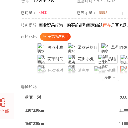
货号：
YZWJF1235
创建时间：
2025-06-12
总销量：
<500
总展示量：
6662
服务提醒:
商业贸易行为，购买前请和商家确认
库存
是否充足
选择花色:
波点小狗
蛋糕蓝格kt
草莓猫饼
花宇时间
花田小兔
奶猫
狂欢派对
清凉里
小恋曲

展开
甜樱恋曲
温暖粉心
小熊冰淇淋
选择尺码:
炫酷龙
学习皮卡
星梦蝶结
枕套一对
9.00
120*230cm
11.00
看全部
160*230cm
13.00