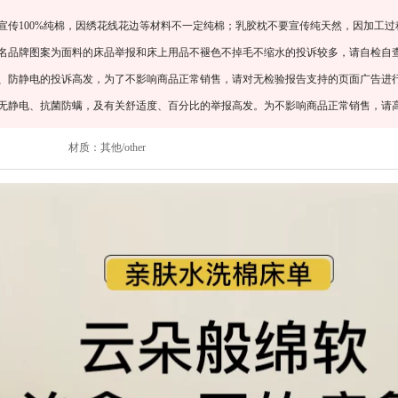
宣传100%纯棉，因绣花线花边等材料不一定纯棉；乳胶枕不要宣传纯天然，因加工过
知名品牌图案为面料的床品举报和床上用品不褪色不掉毛不缩水的投诉较多，请自检自
螨、防静电的投诉高发，为了不影响商品正常销售，请对无检验报告支持的页面广告进
、无静电、抗菌防螨，及有关舒适度、百分比的举报高发。为不影响商品正常销售，请
材质：
其他/other