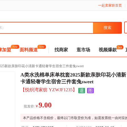
一起卖家纺首页
|
hot
New
New
牌加盟
面料频道
找商家
逛市场
视频爆款
025新款亲肤印花小清新卡通轻奢学生宿舍三件套兔sweet
A类水洗棉单床单枕套2025新款亲肤印花小清新
卡通轻奢学生宿舍三件套兔sweet
【悦织湾家纺 YZWJF1235】
退
图
9.00
￥
批发价:
本产品价格不含税价，最终以门市取货价为准，如需发票统一由对应