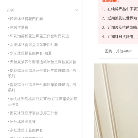
友情提醒：
1、在纯棉产品中不要
2026
2、近期涉及以世界
• 轻奢冰丝提花四件套
• 凉感丝夏被
3、近期涉及抗菌防
• 印花泡芙棉花边床盖三件套时尚花边
4、近期针对抗静电
• 水洗冰丝贡缎提花亲肤四件套
图案：
其他/other
• 水洗冰丝提花四件套-知夏
• 天丝夏被四件套滚边款冰丝空调被夏凉被
• 提花凉豆豆凉席三件套床笠款蝴蝶结小熊
系列
• 提花凉豆豆凉席三件套床裙款蝴蝶结小熊
系列
• 华夫格千鸟格凉豆豆3D冰豆豆床裙款凉席
三件套
• 提花冰豆豆床群款凉席三件套
• 冰丝冰激凌夏被
• 亲肤冰丝印花四件套