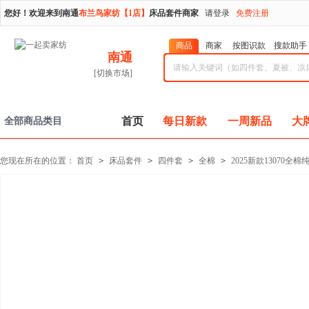
您好！欢迎来到南通
布兰鸟家纺【1店】
床品套件商家
请登录
免费注册
商品
商家
按图识款
搜款助手
南通
[切换市场]
首页
每日新款
一周新品
大
全部商品类目
您现在所在的位置：
首页
>
床品套件
>
四件套
>
全棉
>
2025新款1307