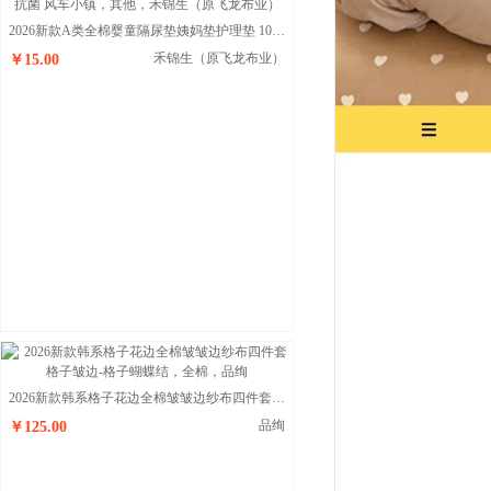
2026新款A类全棉婴童隔尿垫姨妈垫护理垫 10A抗菌 风车小镇
禾锦生（原飞龙布业）
￥15.00
2026新款韩系格子花边全棉皱皱边纱布四件套 格子皱边-格子蝴蝶结
品绚
￥125.00