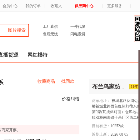
会员中心
|
我的订单
|
收藏夹
|
供应商中心
|
更多服务
|
工厂直供
一件代发
图片搜索
售后无忧
闪电发货
直播货源
网红模特
收藏商品
找同款
系
11年
布兰鸟家纺【1店】
价格纠错
商家地址：
被城北路及周边
桥被城北路西首红绿灯往东8
第9家(芃成斜对面）仓库地
镇双桥南海路于果厂区西二
目前有货：
10252
款
的商家开票。
近期上新：
2026-08-05