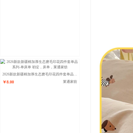
2026新款新疆棉加厚生态磨毛印花四件套单品系列-单床单 初绽
莱通家纺
￥8.00