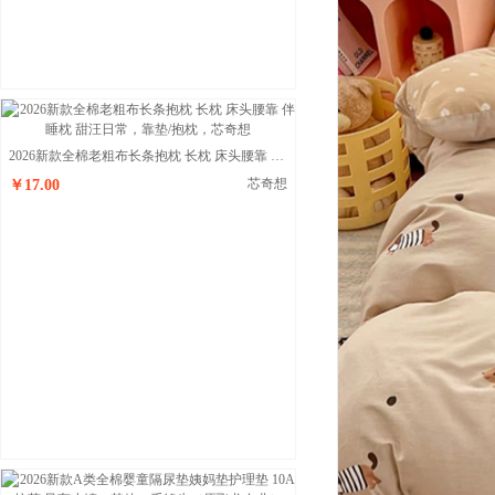
2026新款全棉老粗布长条抱枕 长枕 床头腰靠 伴睡枕 甜汪日常
芯奇想
￥17.00