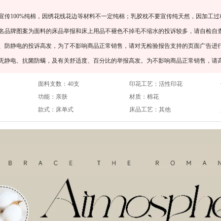
宣传100%纯棉，因绣花线花边等材料不一定纯棉；乳胶枕不要宣传纯天然，因加工过
知名品牌图案为面料的床品举报和床上用品不褪色不掉毛不缩水的投诉较多，请自检自
螨、防静电的投诉高发，为了不影响商品正常销售，请对无检验报告支持的页面广告进
、无静电、抗菌防螨，及有关舒适度、百分比的举报高发。为不影响商品正常销售，请
面料支数：
40支
印花工艺：
活性印花
功能：
亲肤
材质：
棉花
款式：
床单式
床品工艺：
其他