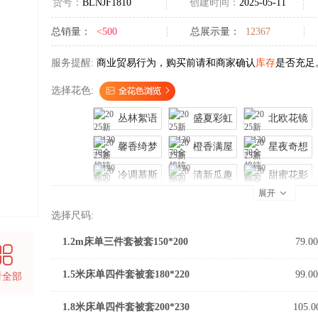
货号：
BLNJF1810
创建时间：
2025-05-11
总销量：
<500
总展示量：
12367
服务提醒:
商业贸易行为，购买前请和商家确认
库存
是否充足
选择花色:
丛林絮语
盛夏彩虹
北欧花镜
馨香绮梦
橙香满屋
星夜奇想
冷调慕斯
清新瓜趣
甜蜜花影

展开
梦幻馨香
树影梦境
童话世界
选择尺码:
晚秋花语
紫砂花梦
1.2m床单三件套被套150*200
79.00
1.5米床单四件套被套180*220
99.00
看全部
1.8米床单四件套被套200*230
105.0