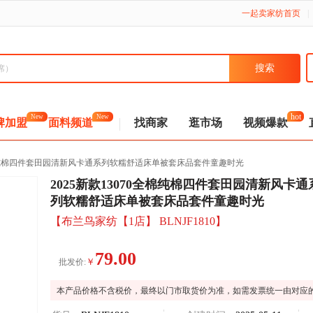
一起卖家纺首页
|
New
New
hot
牌加盟
面料频道
找商家
逛市场
视频爆款
0全棉纯棉四件套田园清新风卡通系列软糯舒适床单被套床品套件童趣时光
2025新款13070全棉纯棉四件套田园清新风卡通
列软糯舒适床单被套床品套件童趣时光
【布兰鸟家纺【1店】 BLNJF1810】
79.00
￥
批发价:
本产品价格不含税价，最终以门市取货价为准，如需发票统一由对应