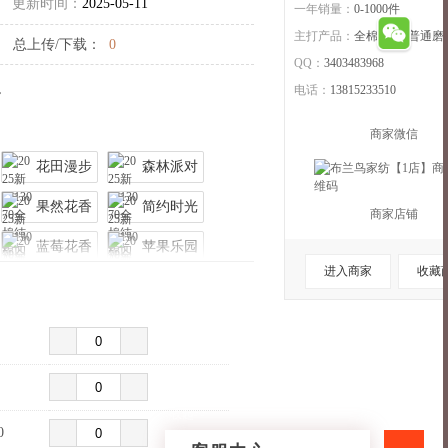
更新时间：
2025-05-11
一年销量：
0-1000件
主打产品：
全棉,其他,普通磨
总上传/下载：
0
QQ：
3403483968
。
电话：
13815233510
商家微信
花田漫步
森林派对
果然花香
简约时光
商家店铺
蓝莓花香
苹果乐园
进入商家
收藏
童趣时光
幽兰时光
收起>>
0