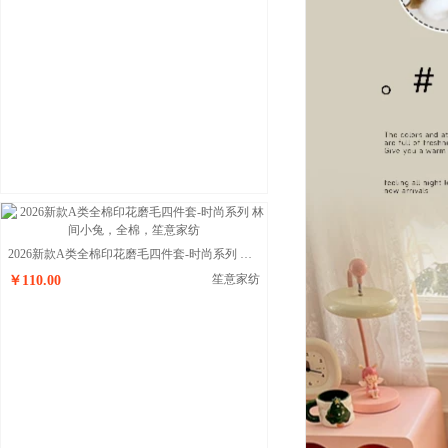
2026新款A类全棉印花磨毛四件套-时尚系列 林间小兔
笙意家纺
￥110.00