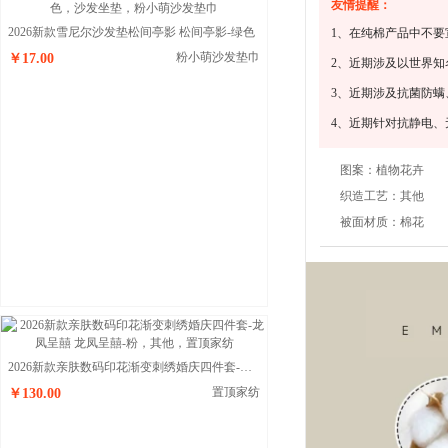
友情提醒：
2026新款雪尼尔沙发垫松间亭影 松间亭影-绿色
1、在纯棉产品中不要
粉小萌沙发垫巾
￥17.00
2、近期涉及以世界
3、近期涉及抗菌防
4、近期针对抗静电
图案：
植物花卉
织造工艺：
其他
被面材质：
棉花
2026新款亲肤数码印花渐变刺绣婚庆四件套-龙凤呈囍 龙凤呈囍-粉
置顶家纺
￥130.00