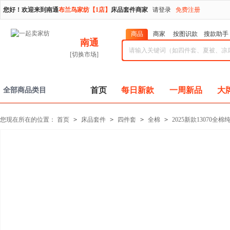
您好！欢迎来到南通
布兰鸟家纺【1店】
床品套件商家
请登录
免费注册
商品
商家
按图识款
搜款助手
南通
[切换市场]
首页
每日新款
一周新品
大
全部商品类目
您现在所在的位置：
首页
>
床品套件
>
四件套
>
全棉
>
2025新款1307