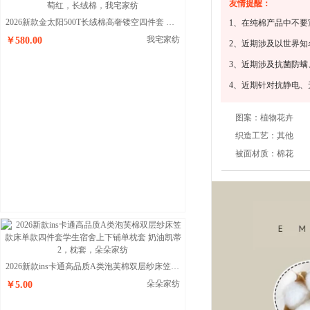
友情提醒：
2026新款金太阳500T长绒棉高奢镂空四件套 葡萄红
1、在纯棉产品中不要
我宅家纺
￥580.00
2、近期涉及以世界
3、近期涉及抗菌防
4、近期针对抗静电
图案：
植物花卉
织造工艺：
其他
被面材质：
棉花
2026新款ins卡通高品质A类泡芙棉双层纱床笠款床单款四件套学生宿舍上下铺单枕套 奶油凯蒂2
朵朵家纺
￥5.00