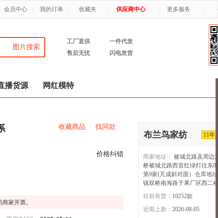
会员中心
|
我的订单
|
收藏夹
|
供应商中心
|
更多服务
|
工厂直供
一件代发
图片搜索
售后无忧
闪电发货
直播货源
网红模特
收藏商品
找同款
系
11年
布兰鸟家纺【1店】
价格纠错
商家地址：
被城北路及周边
桥被城北路西首红绿灯往东8
第9家(芃成斜对面）仓库地
镇双桥南海路于果厂区西二
目前有货：
10252
款
的商家开票。
近期上新：
2026-08-05