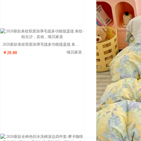
2026新款条纹双面加厚毛毯多功能毯盖毯 条纹-粉豆沙
喵贝家居
￥20.00