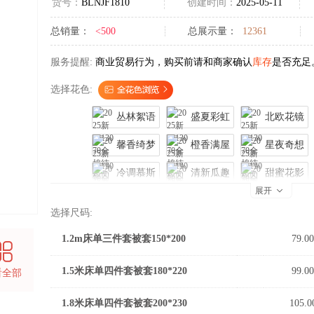
货号：
BLNJF1810
创建时间：
2025-05-11
总销量：
<500
总展示量：
12361
服务提醒:
商业贸易行为，购买前请和商家确认
库存
是否充足
选择花色:
丛林絮语
盛夏彩虹
北欧花镜
馨香绮梦
橙香满屋
星夜奇想
冷调慕斯
清新瓜趣
甜蜜花影

展开
梦幻馨香
树影梦境
童话世界
选择尺码:
晚秋花语
紫砂花梦
1.2m床单三件套被套150*200
79.00
1.5米床单四件套被套180*220
99.00
看全部
1.8米床单四件套被套200*230
105.0