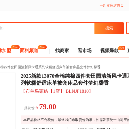
一起卖家纺首页
|
New
New
hot
牌加盟
面料频道
找商家
逛市场
视频爆款
0全棉纯棉四件套田园清新风卡通系列软糯舒适床单被套床品套件梦幻馨香
2025新款13070全棉纯棉四件套田园清新风卡通
列软糯舒适床单被套床品套件梦幻馨香
【布兰鸟家纺【1店】 BLNJF1810】
79.00
￥
批发价:
本产品价格不含税价，最终以门市取货价为准，如需发票统一由对应