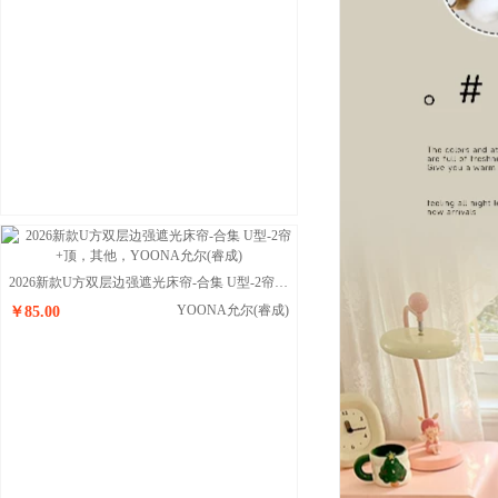
2026新款U方双层边强遮光床帘-合集 U型-2帘+顶
YOONA允尔(睿成)
￥85.00