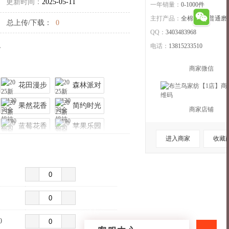
更新时间：
2025-05-11
一年销量：
0-1000件
主打产品：
全棉,其他,普通磨
总上传/下载：
0
QQ：
3403483968
。
电话：
13815233510
商家微信
花田漫步
森林派对
果然花香
简约时光
商家店铺
蓝莓花香
苹果乐园
进入商家
收藏
童趣时光
幽兰时光
收起>>
0