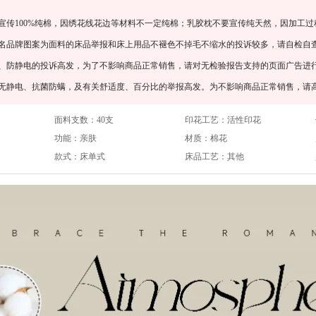
宣传100%纯棉，因绣花线花边等材料不一定纯棉；乳胶枕不要宣传纯天然，因加工过
知名品牌图案为面料的床品举报和床上用品不褪色不掉毛不缩水的投诉较多，请自检自
螨、防静电的投诉高发，为了不影响商品正常销售，请对无检验报告支持的页面广告进
、无静电、抗菌防螨，及有关舒适度、百分比的举报高发。为不影响商品正常销售，请
面料支数：
40支
印花工艺：
活性印花
功能：
亲肤
材质：
棉花
款式：
床单式
床品工艺：
其他