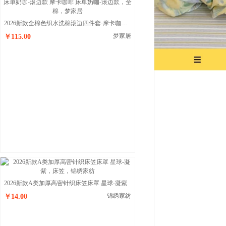
2026新款全棉色织水洗棉滚边四件套-摩卡咖啡 床单奶咖-滚边款 摩卡咖啡 床单奶咖-滚边款
梦家居
￥115.00
2026新款A类加厚高密针织床笠床罩 星球-凝紫
锦绣家纺
￥14.00