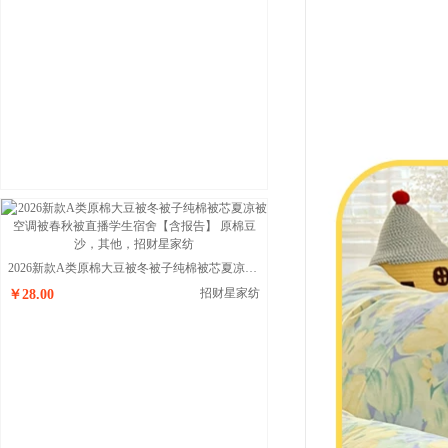
2026新款A类原棉大豆被冬被子纯棉被芯夏凉被空调被春秋被直播学生宿舍【含报告】 原棉豆沙
招财星家纺
￥28.00