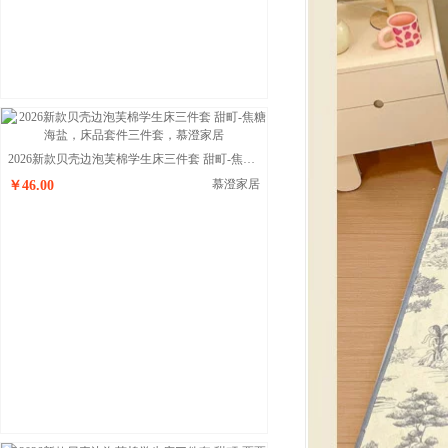
2026新款贝壳边泡芙棉学生床三件套 甜町-焦糖海盐
慕澄家居
￥46.00