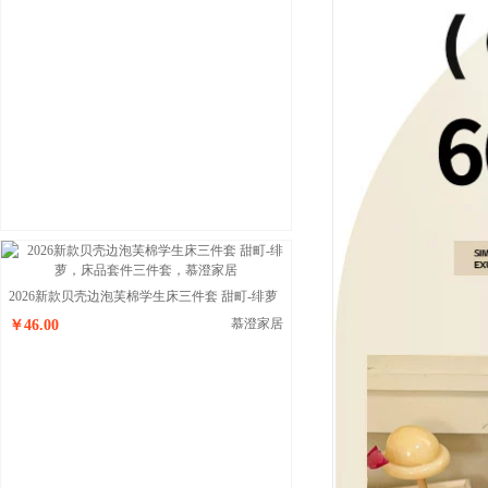
2026新款贝壳边泡芙棉学生床三件套 甜町-绯萝
慕澄家居
￥46.00