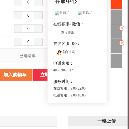
客服中心
树屿
缇蓝
威廉
售前组
售后组
元气崽崽
远山
微信：
在线客服-
0
微信客服
0
QQ：
在线客服-
综合咨询
已选清单
电话客服：
400-090-7017
加入购物车
立即购买
服务时间：
在线客服：9:00-22:00
电话客服：9:00-18:00
一键上传