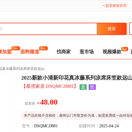
一起卖家纺首页
|
hot
New
New
牌加盟
面料频道
找商家
逛市场
视频爆款
印花真冰藤系列凉席床笠款远山
2025新款小清新印花真冰藤系列凉席床笠款远
【慕澄家居 DSQMCJJ881】
退
图
48.00
￥
批发价:
本产品价格不含税价，最终以门市取货价为准，如需发票统一由对应
货号：
DSQMCJJ881
创建时间：
2025-04-24