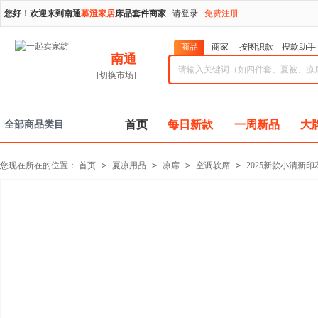
您好！欢迎来到南通
慕澄家居
床品套件商家
请登录
免费注册
商品
商家
按图识款
搜款助手
南通
[切换市场]
首页
每日新款
一周新品
大
全部商品类目
您现在所在的位置：
首页
>
夏凉用品
>
凉席
>
空调软席
>
2025新款小清新