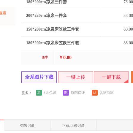
180*200cm凉席三件套
78.00
翩翩蝴蝶
趣乐园
圈圈
上查看
200*220cm凉席三件套
88.00
熊猫戏竹
意境
游园会
：
150*200cm凉席床笠款三件套
80.00
180*200cm凉席床笠款三件套
88.00
￥0.00
0
件
全系图片下载
一键上传
一键下载
退
图
认
8天包退
原图保证
认证商家
服务：
销售记录
下载/上传记录