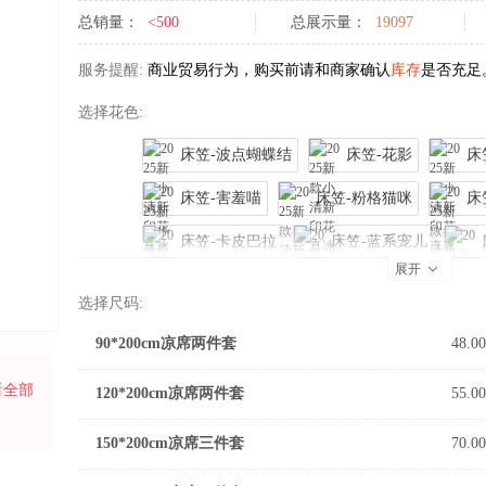
总销量：
<500
总展示量：
19097
服务提醒:
商业贸易行为，购买前请和商家确认
库存
是否充足
选择花色:
床笠-波点蝴蝶结
床笠-花影
床
床笠-害羞喵
床笠-粉格猫咪
床
床笠-卡皮巴拉
床笠-蓝系宠儿

展开
床笠-圈圈
床笠-趣乐园
床笠-
选择尺码:
床笠-熊猫戏竹
床笠-缇蓝
床笠
90*200cm凉席两件套
48.00
床笠-游园会
床笠-元气崽崽
床
看全部
120*200cm凉席两件套
55.00
波点蝴蝶结
格子奶芙芙
害羞喵
150*200cm凉席三件套
70.00
卡皮巴拉
洛克庄园
蓝系宠儿