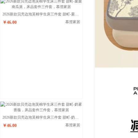
2026新款贝壳边泡芙棉学生床三件套 甜町-栗栗南瓜派
慕澄家居
￥46.00
2026新款贝壳边泡芙棉学生床三件套 甜町-奶雾蔷薇
慕澄家居
￥46.00