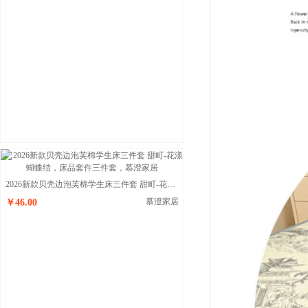
2026新款贝壳边泡芙棉学生床三件套 甜町-花漾蝴蝶结
慕澄家居
￥46.00