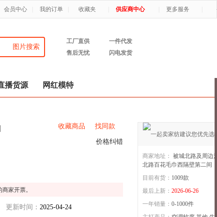
会员中心
|
我的订单
|
收藏夹
|
供应商中心
|
更多服务
|
工厂直供
一件代发
图片搜索
售后无忧
闪电发货
直播货源
网红模特
收藏商品
找同款
山
价格纠错
商家地址：
被城北路及周边
北路百花毛巾西隔壁第二间
目前有货：
1009
款
慕澄家居
3年店
的商家开票。
最后上新：
2026-06-26
一年销量：
0-1000件
更新时间：
2025-04-24