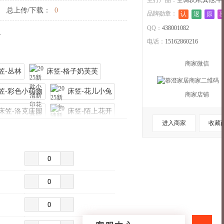
主打产品：
空调软席,其他,牛
总上传/下载：
0
品牌勋章：
认
退
原
QQ：
438001082
。
电话：
15162860216
商家微信
笠-丛林
床笠-格子奶芙芙
笠-彩色小萌物
床笠-花儿小兔
商家店铺
床笠-洛克庄园
床笠-陌上花开
进入商家
收藏
翩翩蝴蝶
床笠-树屿
-威廉
床笠-意境
笠-远山
花影
彩色小萌物
粉格猫咪
丛林
收起>>
花儿小兔
陌上花开