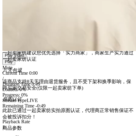
48小时发货率
-
平均发货时效
服务说明
实力商家
一起卖家纺建议您优先选择「实力商家」，商家生产实力通过
Play Video
一起卖家纺认证
Play
Mute
八天包退
Current Time
0:00
/
该商品支持8天无理由退货服务，且不受下架和换季影响，保
Duration Time
0:49
障买家交易安全(仅限一起卖家纺下单)
Loaded
: 0%
Progress
: 0%
原图认证
Stream Type
LIVE
Remaining Time
-0:49
此款已通过一起卖家纺实拍原图认证，代理商正常销售保证不
会被投诉扣分！
Playback Rate
1
商品参数