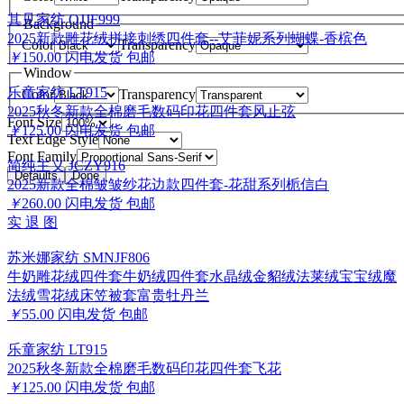
其见家纺 QJJF999
Background
2025新款雕花绒拼接刺绣四件套--艾菲妮系列蝴蝶-香槟色
Color
Transparency
￥
150.00
闪电发货
包邮
Window
乐童家纺 LT915
Color
Transparency
2025秋冬新款全棉磨毛数码印花四件套风止弦
Font Size
￥
125.00
闪电发货
包邮
Text Edge Style
Font Family
简纯主义 JCZY916
Defaults
Done
2025新款全棉皱皱纱花边款四件套-花甜系列栀信白
￥
260.00
闪电发货
包邮
实
退
图
苏米娜家纺 SMNJF806
牛奶雕花绒四件套牛奶绒四件套水晶绒金貂绒法莱绒宝宝绒魔
法绒雪花绒床笠被套富贵牡丹兰
￥
55.00
闪电发货
包邮
乐童家纺 LT915
2025秋冬新款全棉磨毛数码印花四件套飞花
￥
125.00
闪电发货
包邮