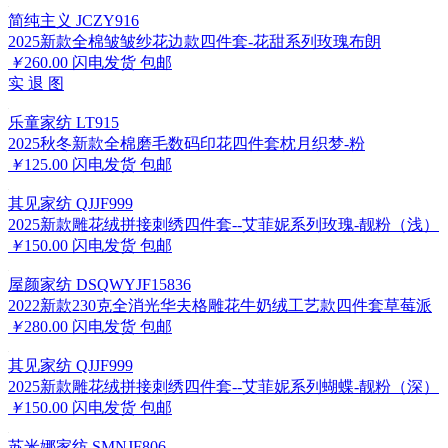
简纯主义 JCZY916
2025新款全棉皱皱纱花边款四件套-花甜系列玫瑰布朗
￥
260.00
闪电发货
包邮
实
退
图
乐童家纺 LT915
2025秋冬新款全棉磨毛数码印花四件套枕月织梦-粉
￥
125.00
闪电发货
包邮
其见家纺 QJJF999
2025新款雕花绒拼接刺绣四件套--艾菲妮系列玫瑰-靓粉（浅）
￥
150.00
闪电发货
包邮
屋颜家纺 DSQWYJF15836
2022新款230克全消光华夫格雕花牛奶绒工艺款四件套草莓派
￥
280.00
闪电发货
包邮
其见家纺 QJJF999
2025新款雕花绒拼接刺绣四件套--艾菲妮系列蝴蝶-靓粉（深）
￥
150.00
闪电发货
包邮
苏米娜家纺 SMNJF806