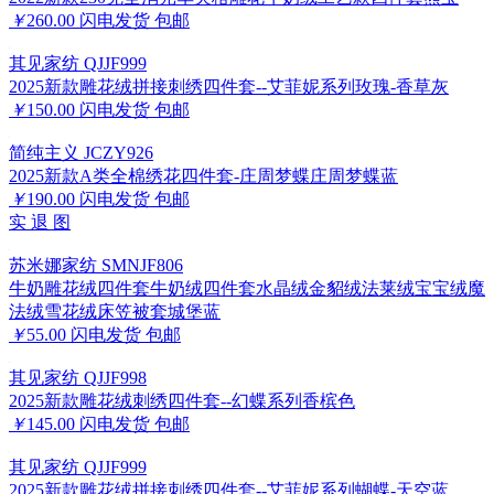
￥
260.00
闪电发货
包邮
其见家纺 QJJF999
2025新款雕花绒拼接刺绣四件套--艾菲妮系列玫瑰-香草灰
￥
150.00
闪电发货
包邮
简纯主义 JCZY926
2025新款A类全棉绣花四件套-庄周梦蝶庄周梦蝶蓝
￥
190.00
闪电发货
包邮
实
退
图
苏米娜家纺 SMNJF806
牛奶雕花绒四件套牛奶绒四件套水晶绒金貂绒法莱绒宝宝绒魔
法绒雪花绒床笠被套城堡蓝
￥
55.00
闪电发货
包邮
其见家纺 QJJF998
2025新款雕花绒刺绣四件套--幻蝶系列香槟色
￥
145.00
闪电发货
包邮
其见家纺 QJJF999
2025新款雕花绒拼接刺绣四件套--艾菲妮系列蝴蝶-天空蓝