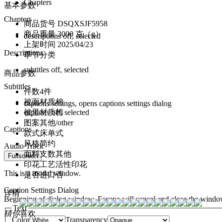
Chapters
基本参数
Chapters
商品货号
DSQXSJF5958
商品重量
3000 克（g）
descriptions off
, selected
上架时间
2025/04/23
Descriptions
季节分类
subtitles off
, selected
商品参数
Subtitles
件数
4件
被面材质
棉
captions settings
, opens captions settings dialog
被里材质
棉
captions off
, selected
图案
其他/other
Captions
款式
床单式
风格
简约
Audio Track
面料支数
其他
Fullscreen
印花工艺
活性印花
This is a modal window.
是否进口
否
Caption Settings Dialog
详情
Beginning of dialog window. Escape will cancel and close the windo
Text
猜你
喜欢
Color
Transparency