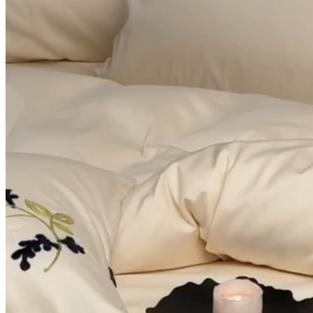
2025新款小清新60s长绒棉四件
套纯棉全棉毛巾绣被套床单轻
奢床品-轻奢风绿叶白花