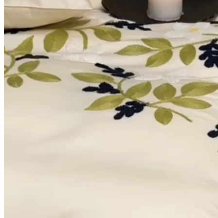
秀色家纺 DSQXSJF5958
￥
155
.
00
2025-04-23
选 择
颜色
尺码
实力商家
八天包退
原图认证
商品参数
秀色家纺
11年店
微供市场
沿街微供市场 海门西路68号（叠石桥西路55号）
0-1000件
近一年销量
-