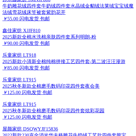
牛奶雕花绒四件套牛奶绒四件套水晶绒金貂绒法莱绒宝宝绒魔
法绒雪花绒床笠被套紫韵花开
￥
55.00
闪电发货
包邮
鑫佳家纺 XJJF810
2025新款全棉水洗棉亲肤四件套系列明朗-粉
￥
90.00
闪电发货
包邮
乐童家纺 LT918
2025新款小清新全棉纯棉拼接工艺四件套-第二波汪汪漫游
￥
85.00
闪电发货
包邮
乐童家纺 LT915
2025秋冬新款全棉磨毛数码印花四件套夜会美
￥
125.00
闪电发货
包邮
乐童家纺 LT915
2025秋冬新款全棉磨毛数码印花四件套炫彩花园
￥
125.00
闪电发货
包邮
屋颜家纺 DSQWYJF15836
2022新款230克全消光华夫格雕花牛奶绒工艺款四件套熊宝