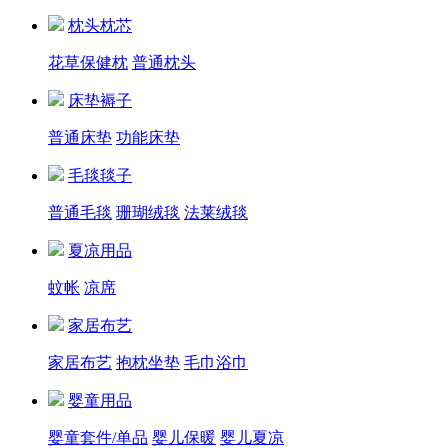
枕头枕芯
花草保健枕
普通枕头
床垫褥子
普通床垫
功能床垫
毛毯毯子
普通毛毯
珊瑚绒毯
法莱绒毯
夏凉用品
蚊帐
凉席
家居布艺
家居布艺
抱枕坐垫
毛巾浴巾
婴童用品
婴童套件/单品
婴儿保暖
婴儿夏凉