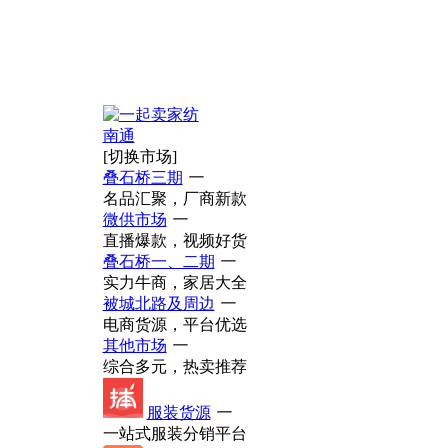
南通
[切换市场]
叠石桥三期
一
名品汇聚，厂商新款
微供市场
一
直播爆款，视频好货
叠石桥一、二期
一
实力牛商，家居大全
被城北路及周边
一
电商货源，平台优选
其他市场
一
综合多元，热卖推荐
服装货源
一
一站式服装分销平台