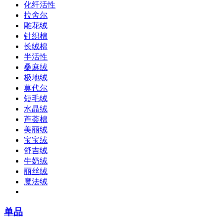
化纤活性
拉舍尔
雕花绒
针织棉
长绒棉
半活性
桑麻绒
极地绒
莫代尔
短毛绒
水晶绒
芦荟棉
美丽绒
宝宝绒
舒吉绒
牛奶绒
丽丝绒
魔法绒
单品