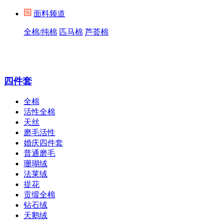
面料频道
全棉/纯棉
匹马棉
芦荟棉
四件套
全棉
活性全棉
天丝
磨毛活性
婚庆四件套
普通磨毛
珊瑚绒
法莱绒
提花
贡缎全棉
钻石绒
天鹅绒