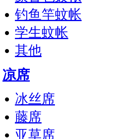
钓鱼竿蚊帐
学生蚊帐
其他
凉席
冰丝席
藤席
亚草席