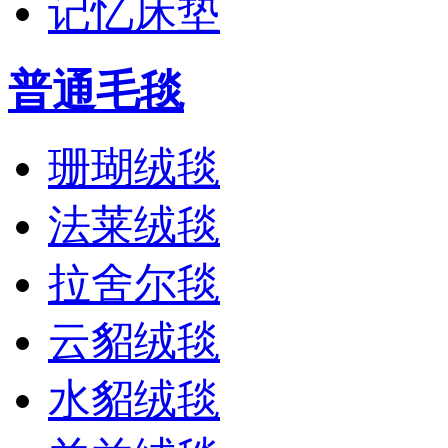
记忆床垫
普通毛毯
珊瑚绒毯
法莱绒毯
拉舍尔毯
云貂绒毯
水貂绒毯