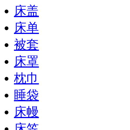
床盖
床单
被套
床罩
枕巾
睡袋
床幔
床笠