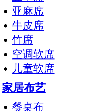
亚麻席
牛皮席
竹席
空调软席
儿童软席
家居布艺
餐桌布