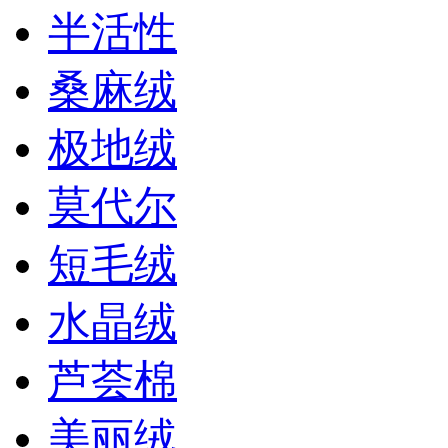
半活性
桑麻绒
极地绒
莫代尔
短毛绒
水晶绒
芦荟棉
美丽绒