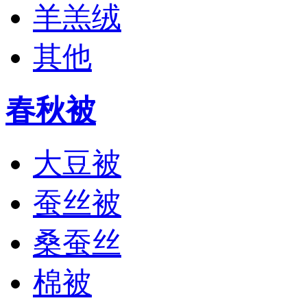
羊羔绒
其他
春秋被
大豆被
蚕丝被
桑蚕丝
棉被