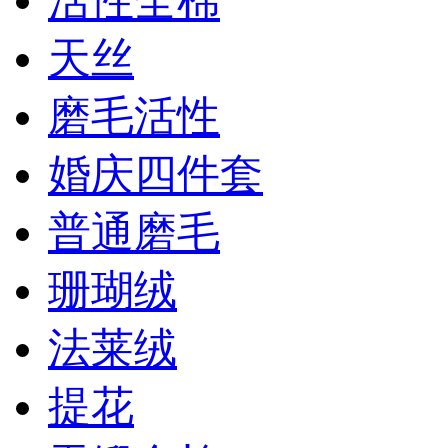
活性全棉
天丝
磨毛活性
婚庆四件套
普通磨毛
珊瑚绒
法莱绒
提花