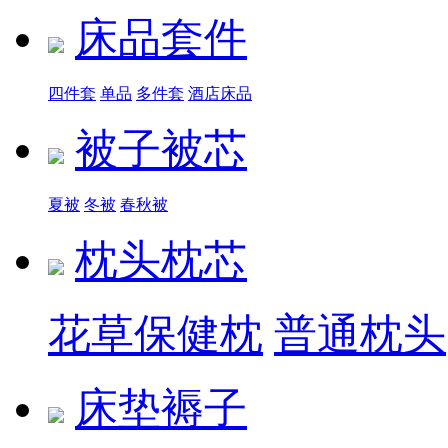
床品套件
四件套
单品
多件套
酒店床品
被子被芯
夏被
冬被
春秋被
枕头枕芯
花草保健枕
普通枕头
床垫褥子