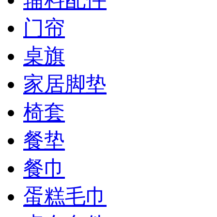
门帘
桌旗
家居脚垫
椅套
餐垫
餐巾
蛋糕毛巾