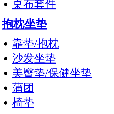
桌布套件
抱枕坐垫
靠垫/抱枕
沙发坐垫
美臀垫/保健坐垫
蒲团
椅垫