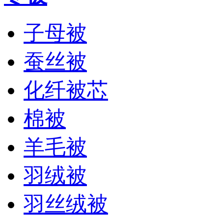
子母被
蚕丝被
化纤被芯
棉被
羊毛被
羽绒被
羽丝绒被