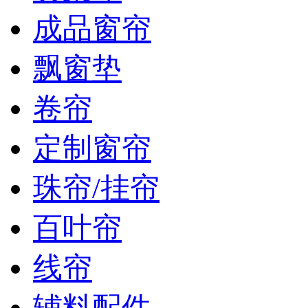
成品窗帘
飘窗垫
卷帘
定制窗帘
珠帘/挂帘
百叶帘
线帘
辅料配件