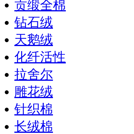
贡缎全棉
钻石绒
天鹅绒
化纤活性
拉舍尔
雕花绒
针织棉
长绒棉