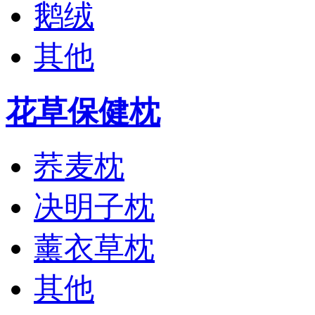
鹅绒
其他
花草保健枕
荞麦枕
决明子枕
薰衣草枕
其他