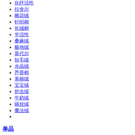
化纤活性
拉舍尔
雕花绒
针织棉
长绒棉
半活性
桑麻绒
极地绒
莫代尔
短毛绒
水晶绒
芦荟棉
美丽绒
宝宝绒
舒吉绒
牛奶绒
丽丝绒
魔法绒
单品