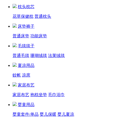
枕头枕芯
花草保健枕
普通枕头
床垫褥子
普通床垫
功能床垫
毛毯毯子
普通毛毯
珊瑚绒毯
法莱绒毯
夏凉用品
蚊帐
凉席
家居布艺
家居布艺
抱枕坐垫
毛巾浴巾
婴童用品
婴童套件/单品
婴儿保暖
婴儿夏凉