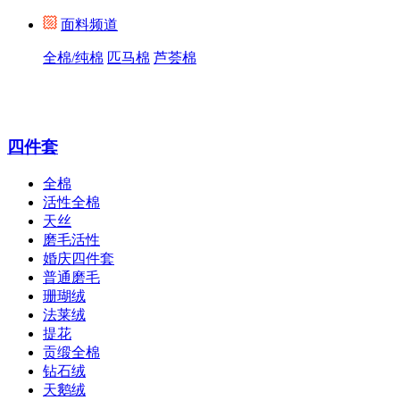
面料频道
全棉/纯棉
匹马棉
芦荟棉
四件套
全棉
活性全棉
天丝
磨毛活性
婚庆四件套
普通磨毛
珊瑚绒
法莱绒
提花
贡缎全棉
钻石绒
天鹅绒