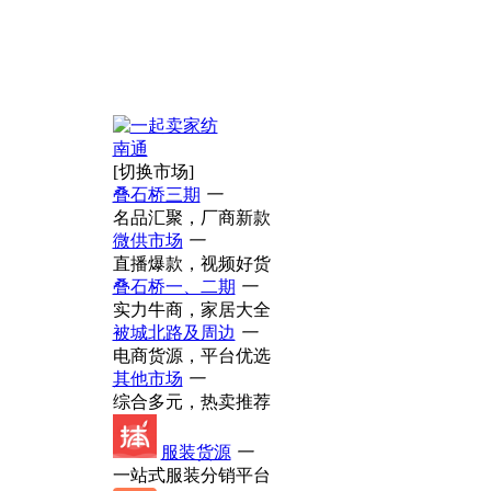
南通
[切换市场]
叠石桥三期
一
名品汇聚，厂商新款
微供市场
一
直播爆款，视频好货
叠石桥一、二期
一
实力牛商，家居大全
被城北路及周边
一
电商货源，平台优选
其他市场
一
综合多元，热卖推荐
服装货源
一
一站式服装分销平台