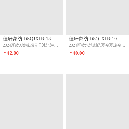
佳轩家纺 DSQJXJF818
佳轩家纺 DSQJXJF819
2024新款A类凉感云母冰淇淋纯色双拼夏被被子被芯蓝紫-浅灰
2024新款水洗刺绣夏被夏凉被空调被轻羽-奶茶
42.00
40.00
￥
￥