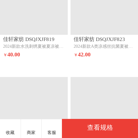
佳轩家纺 DSQJXJF819
佳轩家纺 DSQJXJF823
2024新款水洗刺绣夏被夏凉被空调被字母款-浅灰-中灰
2024新款A类凉感丝抗菌夏被被子被芯浅紫-浅灰
40.00
42.00
￥
￥
查看规格
收藏
商家
客服