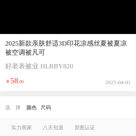
y
V
i
2025新款亲肤舒适3D印花凉感丝夏被夏凉
d
被空调被凡可
e
好老表被业 HLBBY820
o
58
￥
.
00
2025-04-01
选 择
颜色
尺码
实力商家
八天包退
原图认证