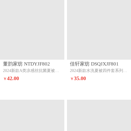
董韵家纺 NTDYJF802
佳轩家纺 DSQJXJF801
2024新款A类凉感丝抗菌夏被撞色-抹茶绿+黄
2024新款水洗夏被四件套系列流光幻影
42.00
35.00
￥
￥