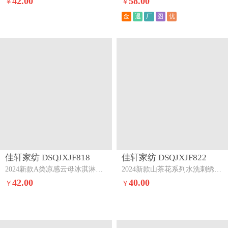
42.00
58.00
￥
￥
金
退
厂
图
优
佳轩家纺 DSQJXJF818
佳轩家纺 DSQJXJF822
2024新款A类凉感云母冰淇淋纯色双拼夏被被子被芯豆沙-浅灰
2024新款山茶花系列水洗刺绣夏被夏凉被空调被山茶花-奶茶-中灰
42.00
40.00
￥
￥