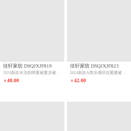
佳轩家纺 DSQJXJF819
佳轩家纺 DSQJXJF823
2024新款水洗刺绣夏被夏凉被空调被山茶花-奶昔白-优雅紫
2024新款A类凉感丝抗菌夏被被子被芯浅粉-浅灰
40.00
42.00
￥
￥