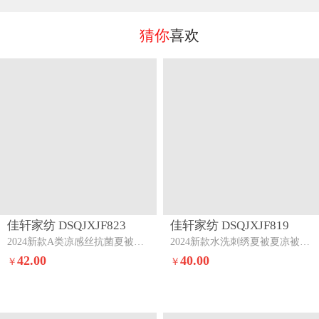
猜你
喜欢
佳轩家纺 DSQJXJF823
佳轩家纺 DSQJXJF819
2024新款A类凉感丝抗菌夏被被子被芯天蓝色-浅灰
2024新款水洗刺绣夏被夏凉被空调被山茶花-果绿-奶昔白
42.00
40.00
￥
￥