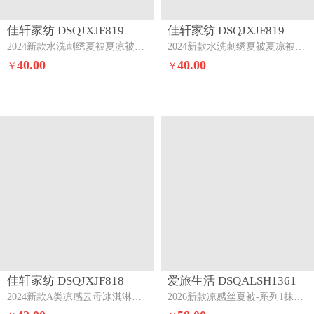
佳轩家纺 DSQJXJF819
佳轩家纺 DSQJXJF819
2024新款水洗刺绣夏被夏凉被空调被轻羽-浅粉
2024新款水洗刺绣夏被夏凉被空调被字母款-奶昔白-果绿
40.00
40.00
￥
￥
佳轩家纺 DSQJXJF818
爱旅生活 DSQALSH1361
2024新款A类凉感云母冰淇淋纯色双拼夏被被子被芯水绿-浅灰
2026新款凉感丝夏被-系列1抹茶绿