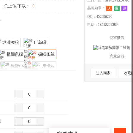
主打产品：
全棉,其他,床单,
总上传/下载：
0
品牌勋章：
认
退
原
QQ：
452996276
。
电话：
18912262389
商家微信
冰激凌粉
广岛绿
极细条绿
极细条兰
商家店铺
绿野中格
摩卡灰
进入商家
收藏
格兰
曲奇中格兰
摩卡粉
曲奇中格粉
曲奇大格粉
0
收起>>