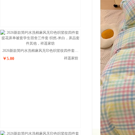
2026新款简约水洗棉麻风无印色织竖纹四件套提花床单被套学生宿舍三件套 织然-米白
祥遥家纺
￥5.00