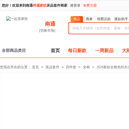
您好！欢迎来到南通
祥遥家纺
床品套件商家
请登录
免费注册
商品
商家
按图识款
搜款助手
南通
[切换市场]
首页
每日新款
一周新品
大
全部商品类目
您现在所在的位置：
首页
>
床品套件
>
四件套
>
全棉
>
2026新款全棉色织