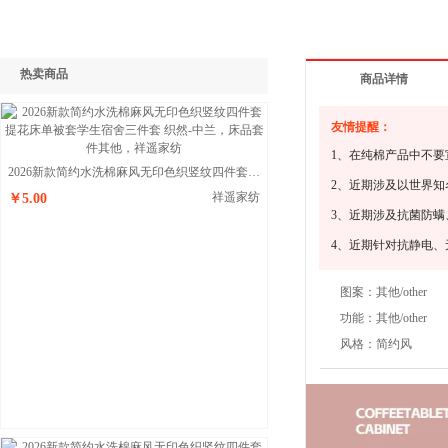
热卖商品
商品详情
友情提醒：
1、在纯棉产品中不要
2026新款简约水洗棉麻风无印色织竖纹四件套提花床单被套学生宿舍三件套 织然-中兰
2、近期涉及以世界
祥遥家纺
￥5.00
3、近期涉及抗菌防
4、近期针对抗静电
图案：
其他/other
功能：
其他/other
风格：
简约风