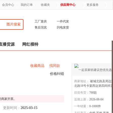
会员中心
|
我的订单
|
收藏夹
|
供应商中心
|
更多服务
|
工厂直供
一件代发
图片搜索
售后无忧
闪电发货
直播货源
网红模特
收藏商品
找同款
价格纠错
商家地址：
被城北路及周边
北路18号卡宴西边第四间祥
目前有货：
768
款
祥遥家纺
4年店
的商家开票。
近期上新：
2026-08-04
一年销量：
0-1000件
更新时间：
2025-03-15