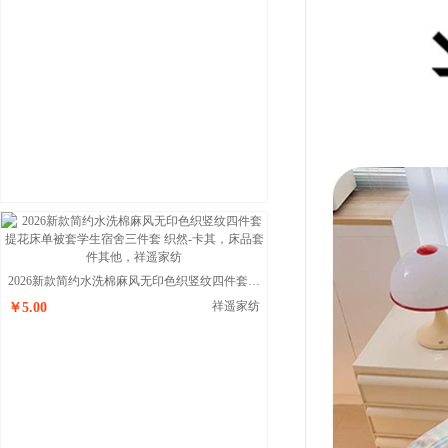
2026新款简约水洗棉麻风无印色织竖纹四件套提花床单被套学生宿舍三件套 织然-卡其
祥遥家纺
￥5.00