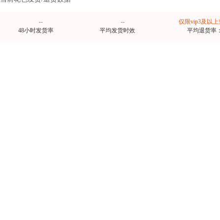
--
--
仅限vip3及以
48小时发货率
平均发货时效
平均退货率