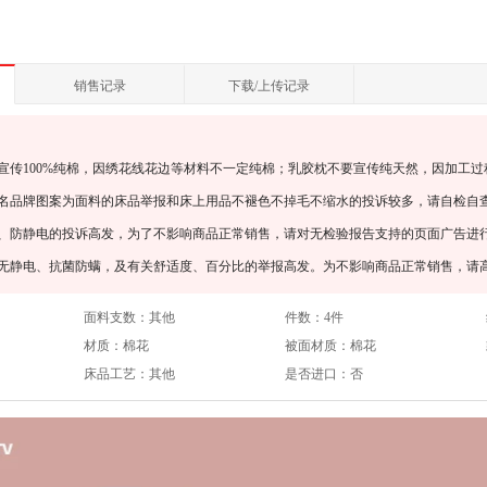
销售记录
下载/上传记录
宣传100%纯棉，因绣花线花边等材料不一定纯棉；乳胶枕不要宣传纯天然，因加工过
知名品牌图案为面料的床品举报和床上用品不褪色不掉毛不缩水的投诉较多，请自检自
螨、防静电的投诉高发，为了不影响商品正常销售，请对无检验报告支持的页面广告进
、无静电、抗菌防螨，及有关舒适度、百分比的举报高发。为不影响商品正常销售，请
面料支数：
其他
件数：
4件
材质：
棉花
被面材质：
棉花
床品工艺：
其他
是否进口：
否