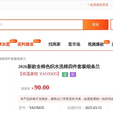
一起卖家纺首页
|
New
New
hot
牌加盟
面料频道
找商家
逛市场
视频爆款
水洗棉四件套极细条兰
2026新款全棉色织水洗棉四件套极细条兰
【祥遥家纺 YAOX835】
退
图
90.00
￥
批发价:
本产品价格不含税价，最终以门市取货价为准，如需发票统一由对应
货号：
YAOX835
创建时间：
2025-03-15