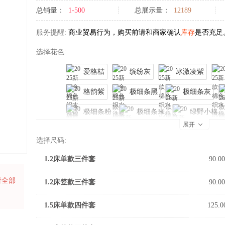
总销量：
1-500
总展示量：
12189
服务提醒:
商业贸易行为，购买前请和商家确认
库存
是否充足
选择花色:
爱格桔
缤纷灰
冰激凌紫
格韵紫
极细条黑
极细条灰
极细条粉
极细条米
绿野小格

展开
曲奇大格桔
曲奇大格兰
圆满大
选择尺码:
曲奇中格桔
紫三分格
摩卡绿
1.2床单款三件套
90.00
看全部
1.2床笠款三件套
90.00
1.5床单款四件套
125.0