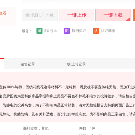
上查看
全系图片下载
一键上传
一键下载
：
退
图
认
8天包退
原图保证
认证商家
服务：
销售记录
下载/上传记录
宣传100%纯棉，因绣花线花边等材料不一定纯棉；乳胶枕不要宣传纯天然，因加工过
知名品牌图案为面料的床品举报和床上用品不褪色不掉毛不缩水的投诉较多，请自检自
螨、防静电的投诉高发，为了不影响商品正常销售，请对无检验报告支持的页面广告进
、无静电、抗菌防螨，及有关舒适度、百分比的举报高发。为不影响商品正常销售，请
面料支数：
其他
件数：
4件