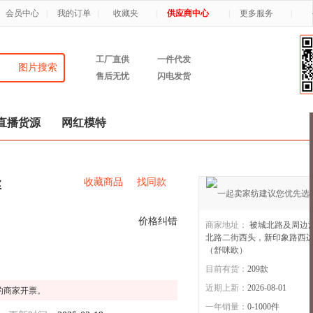
会员中心
|
我的订单
|
收藏夹
|
供应商中心
|
更多服务
|
工厂直供
一件代发
图片搜索
售后无忧
闪电发货
直播货源
网红模特
收藏商品
找同款
丝
价格纠错
商家地址：
被城北路及周边
北路二街西头，新印象路西
（舒咪欧）
舒咪欧
5年店
目前有货：
209
款
近期上新：
2026-08-01
的商家开票。
一年销量：
0-1000件