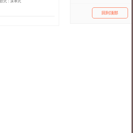
款式：
床单式
回到顶部