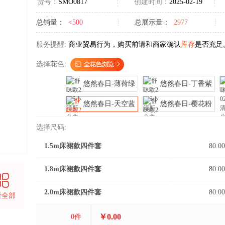
货号：
SMO0817
创建时间：
2025-02-19
总销量：
<500
总展示量：
2977
服务提醒:
商业贸易行为，购买前请和商家确认
库存
是否充足
选择花色:
悠然春日-薄荷绿
悠然春日-丁香紫
悠然春日-天空蓝
悠然春日-樱花粉
选择尺码:
1.5m床裙款四件套
80.00
1.8m床裙款四件套
80.00
2.0m床裙款四件套
80.00
看全部
￥0.00
0
件