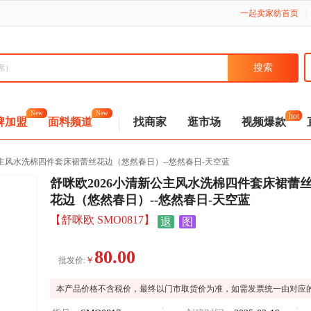
一起卖家纺首页
|
hot
New
New
牌加盟
面料频道
找商家
逛市场
视频爆款
公主风水洗棉四件套床裙蕾丝花边（悠然春日）--悠然春日-天空蓝
舒咪欧2026小清新公主风水洗棉四件套床裙蕾
花边（悠然春日）--悠然春日-天空蓝
【舒咪欧 SMO0817】
退
图
80.00
￥
批发价:
本产品价格不含税价，最终以门市取货价为准，如需发票统一由对应