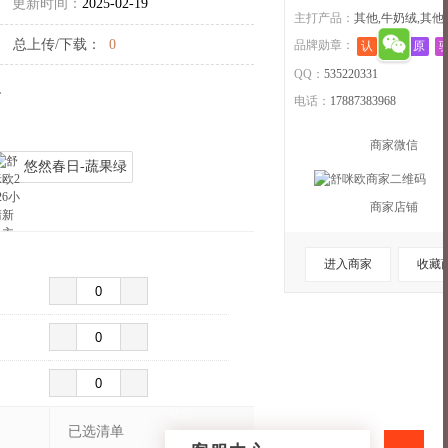
更新时间：
2025-02-19
主打产品：
其他,牛奶绒,其他,
总上传/下载：
0
品牌勋章：
认
退
原
QQ：
535220331
。
电话：
17887383968
商家微信
悠然春日-蔬果绿
商家店铺
进入商家
收藏
收起>>
已选清单