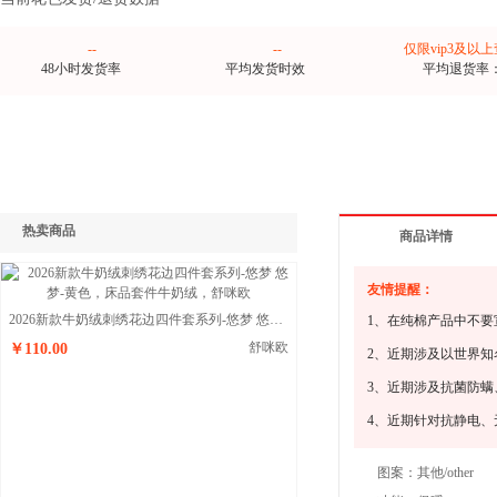
--
--
仅限vip3及以
48小时发货率
平均发货时效
平均退货率
热卖商品
商品详情
友情提醒：
2026新款牛奶绒刺绣花边四件套系列-悠梦 悠梦-黄色
1、在纯棉产品中不要
舒咪欧
￥110.00
2、近期涉及以世界
3、近期涉及抗菌防
4、近期针对抗静电
图案：
其他/other