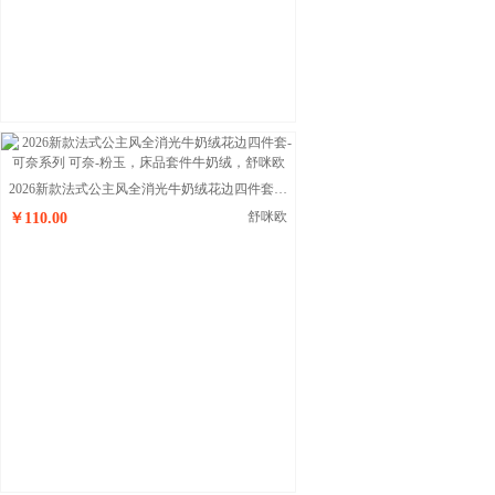
2026新款法式公主风全消光牛奶绒花边四件套-可奈系列 可奈-粉玉
舒咪欧
￥110.00