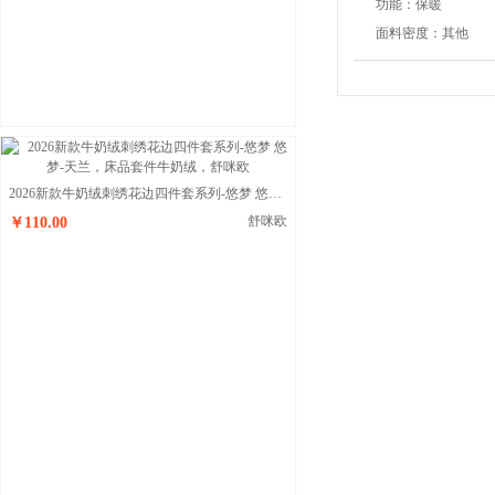
功能：
保暖
面料密度：
其他
2026新款牛奶绒刺绣花边四件套系列-悠梦 悠梦-天兰
舒咪欧
￥110.00