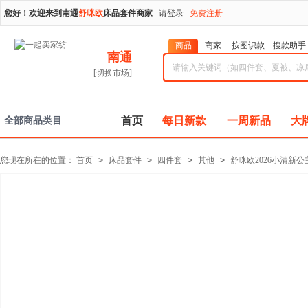
您好！欢迎来到南通
舒咪欧
床品套件商家
请登录
免费注册
商品
商家
按图识款
搜款助手
南通
[切换市场]
首页
每日新款
一周新品
大
全部商品类目
您现在所在的位置：
首页
>
床品套件
>
四件套
>
其他
>
舒咪欧2026小清新